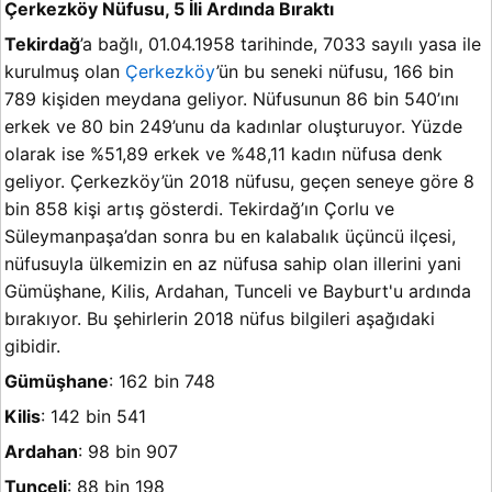
Çerkezköy Nüfusu, 5 İli Ardında Bıraktı
Tekirdağ
’a bağlı, 01.04.1958 tarihinde, 7033 sayılı yasa ile
kurulmuş olan
Çerkezköy
’ün bu seneki nüfusu, 166 bin
789 kişiden meydana geliyor. Nüfusunun 86 bin 540’ını
erkek ve 80 bin 249’unu da kadınlar oluşturuyor. Yüzde
olarak ise %51,89 erkek ve %48,11 kadın nüfusa denk
geliyor. Çerkezköy’ün 2018 nüfusu, geçen seneye göre 8
bin 858 kişi artış gösterdi. Tekirdağ’ın Çorlu ve
Süleymanpaşa’dan sonra bu en kalabalık üçüncü ilçesi,
nüfusuyla ülkemizin en az nüfusa sahip olan illerini yani
Gümüşhane, Kilis, Ardahan, Tunceli ve Bayburt'u ardında
bırakıyor. Bu şehirlerin 2018 nüfus bilgileri aşağıdaki
gibidir.
Gümüşhane
: 162 bin 748
Kilis
: 142 bin 541
Ardahan
: 98 bin 907
Tunceli
: 88 bin 198