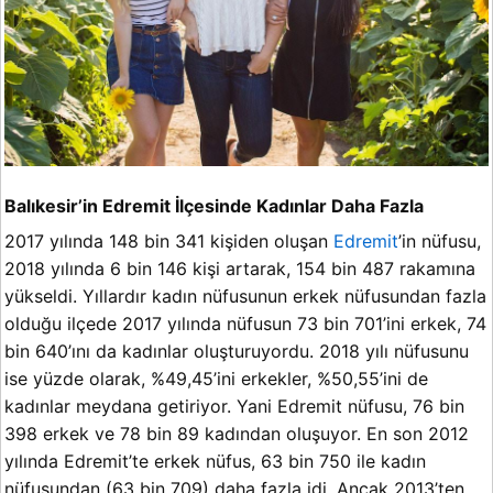
Balıkesir’in Edremit İlçesinde Kadınlar Daha Fazla
2017 yılında 148 bin 341 kişiden oluşan
Edremit
’in nüfusu,
2018 yılında 6 bin 146 kişi artarak, 154 bin 487 rakamına
yükseldi. Yıllardır kadın nüfusunun erkek nüfusundan fazla
olduğu ilçede 2017 yılında nüfusun 73 bin 701’ini erkek, 74
bin 640’ını da kadınlar oluşturuyordu. 2018 yılı nüfusunu
ise yüzde olarak, %49,45’ini erkekler, %50,55’ini de
kadınlar meydana getiriyor. Yani Edremit nüfusu, 76 bin
398 erkek ve 78 bin 89 kadından oluşuyor. En son 2012
yılında Edremit’te erkek nüfus, 63 bin 750 ile kadın
nüfusundan (63 bin 709) daha fazla idi. Ancak 2013’ten