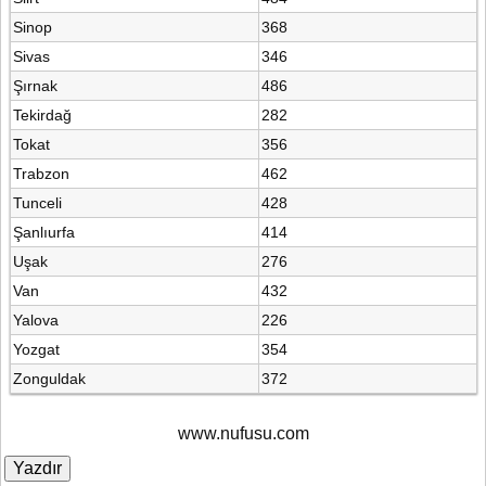
Sinop
368
Sivas
346
Şırnak
486
Tekirdağ
282
Tokat
356
Trabzon
462
Tunceli
428
Şanlıurfa
414
Uşak
276
Van
432
Yalova
226
Yozgat
354
Zonguldak
372
www.nufusu.com
Yazdır