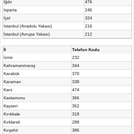
Iğdır
476
Isparta
246
İçel
324
İstanbul (Anadolu Yakası)
216
İstanbul (Avrupa Yakası)
212
İl
Telefon Kodu
İzmir
232
Kahramanmaraş
344
Karabük
370
Karaman
338
Kars
474
Kastamonu
366
Kayseri
352
Kırıkkale
318
Kırklareli
288
Kırşehir
386