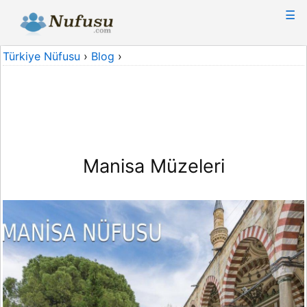
☰
Türkiye Nüfusu
›
Blog
›
Manisa Müzeleri