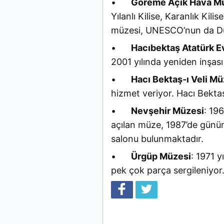
•
Göreme Açık Hava M
Yılanlı Kilise, Karanlık Kilis
müzesi, UNESCO’nun da Düny
•
Hacıbektaş Atatürk E
2001 yılında yeniden inşa
•
Hacı Bektaş-ı Veli Mü
hizmet veriyor. Hacı Bektaş
•
Nevşehir Müzesi
: 19
açılan müze, 1987’de günümü
salonu bulunmaktadır.
•
Ürgüp Müzesi
: 1971 
pek çok parça sergileniyor