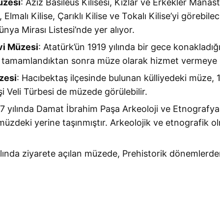
üzesi
: Aziz Basileus Kilisesi, Kızlar ve Erkekler Manastı
e, Elmalı Kilise, Çarıklı Kilise ve Tokalı Kilise’yi görebi
a Mirası Listesi’nde yer alıyor.
vi Müzes
i
: Atatürk’ün 1919 yılında bir gece konakladığı 
sı tamamlandıktan sonra müze olarak hizmet vermeye b
zesi
: Hacıbektaş ilçesinde bulunan külliyedeki müze, 
i Veli Türbesi de müzede görülebilir.
67 yılında Damat İbrahim Paşa Arkeoloji ve Etnografya
zdeki yerine taşınmıştır. Arkeolojik ve etnografik ol
yılında ziyarete açılan müzede, Prehistorik dönemler
.