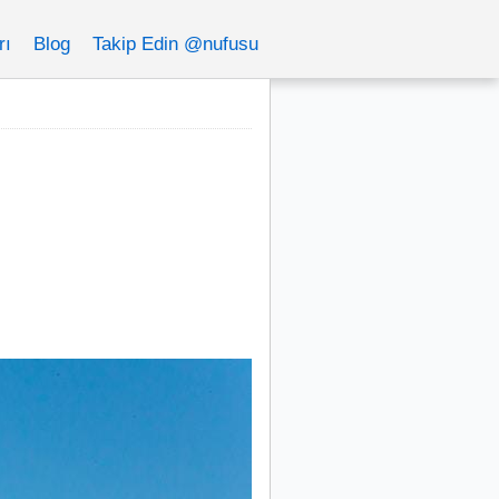
rı
Blog
Takip Edin @nufusu