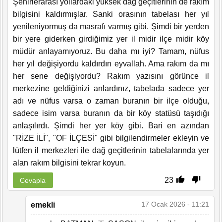
Şehirlerarası yollardaki yüksek dağ geçitlerinin de rakım
bilgisini kaldırmışlar. Sanki orasının tabelası her yıl
yenileniyormuş da masrafı varmış gibi. Şimdi bir yerden
bir yere giderken girdiğimiz yer il midir ilçe midir köy
müdür anlayamıyoruz. Bu daha mı iyi? Tamam, nüfus
her yıl değişiyordu kaldırdın eyvallah. Ama rakım da mı
her sene değişiyordu? Rakım yazısını görünce il
merkezine geldiğinizi anlardınız, tabelada sadece yer
adı ve nüfus varsa o zaman buranın bir ilçe olduğu,
sadece isim varsa buranın da bir köy statüsü taşıdığı
anlaşılırdı. Şimdi her yer köy gibi. Bari en azından
"RİZE İLİ", "OF İLÇESİ" gibi bilgilendirmeler ekleyin ve
lütfen il merkezleri ile dağ geçitlerinin tabelalarında yer
alan rakım bilgisini tekrar koyun.
23
Cevapla
17 Ocak 2026 - 11:21
emekli