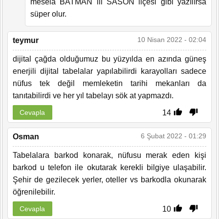
mesela BATMAN ili SASON ilçesi gibi yazılırsa
süper olur.
10 Nisan 2022 - 02:04
teymur
dijital çağda olduğumuz bu yüzyılda en azında güneş
enerjili dijital tabelalar yapılabilirdi karayolları sadece
nüfus tek değil memleketin tarihi mekanları da
tanıtabilirdi ve her yıl tabelayı sök at yapmazdı.
14
Cevapla
6 Şubat 2022 - 01:29
Osman
Tabelalara barkod konarak, nüfusu merak eden kişi
barkod u telefon ile okutarak kerekli bilgiye ulaşabilir.
Şehir de gezilecek yerler, oteller vs barkodla okunarak
öğrenilebilir.
10
Cevapla