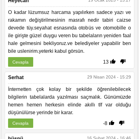
19 Ocak 2025 - 13:27
Heyecan
O kadar lüzumsuz harcama yapılırken sadece yazı ve
rakamın değiştirilmesinin masrafı nedir tabiri caizse
devede tüy.seyahat esnasında otobüs ve otomobille o
ile girişte güzel duygu veren bu tabelaların yeniden faal
hale gelmesini bekliyoruz.ve belediyeler yapabilir ben
bile uslenirim.yeterki kabul görsün.
13
Cevapla
29 Nisan 2024 - 15:29
Serhat
İnternetten çok kolay bir şekilde öğrenilebilecek
bilgilerin tabelalarda yazılması saçmalık. Günümüzde
hemen hemen herkesin elinde akıllı tlf var olduğu
düşünülürse yerinde bir karar.
-8
Cevapla
16 Şubat 2024 - 16:46
hüsnü