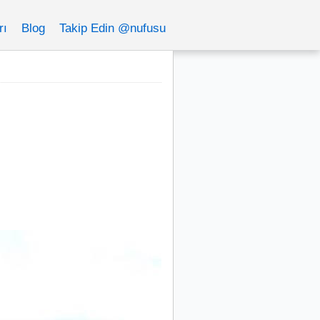
rı
Blog
Takip Edin @nufusu