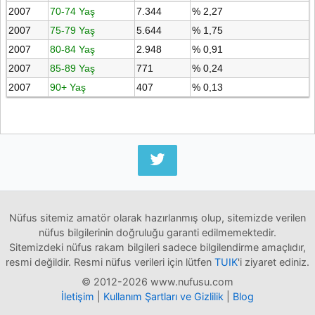
2007
70-74 Yaş
7.344
% 2,27
2007
75-79 Yaş
5.644
% 1,75
2007
80-84 Yaş
2.948
% 0,91
2007
85-89 Yaş
771
% 0,24
2007
90+ Yaş
407
% 0,13
Nüfus sitemiz amatör olarak hazırlanmış olup, sitemizde verilen
nüfus bilgilerinin doğruluğu garanti edilmemektedir.
Sitemizdeki nüfus rakam bilgileri sadece bilgilendirme amaçlıdır,
resmi değildir. Resmi nüfus verileri için lütfen
TUIK
'i ziyaret ediniz.
© 2012-2026 www.nufusu.com
İletişim
|
Kullanım Şartları ve Gizlilik
|
Blog