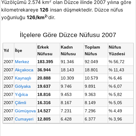
2
Yüzölçümü 2.574 km
olan Düzce ilinde 2007 yılına göre
kilometrekareye
126
insan düşmektedir. Düzce nüfus
2
yoğunluğu
126/km
'dir.
İlçelere Göre Düzce Nüfusu 2007
Erkek
Kadın
Toplam
Nüfus
Yıl
İlçe
Nüfusu
Nüfusu
Nüfus
Yüzdesi
2007
Merkez
183.395
91.346
92.049
% 56,72
2007
Akçakoca
36.944
18.143
18.801
% 11,43
2007
Kaynaşlı
20.888
10.309
10.579
% 6,46
2007
Gölyaka
19.637
9.746
9.891
% 6,07
2007
Yığılca
18.816
9.453
9.363
% 5,82
2007
Çilimli
16.316
8.167
8.149
% 5,05
2007
Gümüşova
14.527
7.231
7.296
% 4,49
2007
Cumayeri
12.805
6.428
6.377
% 3,96