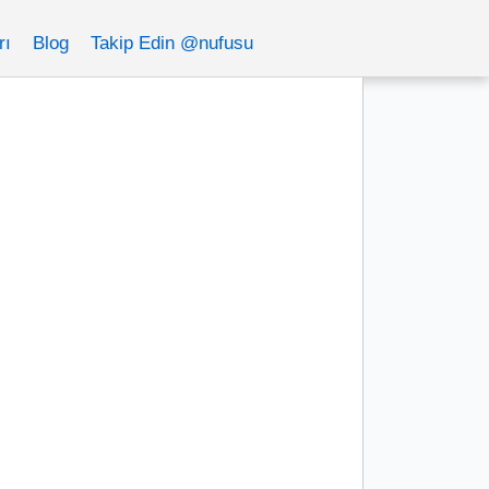
rı
Blog
Takip Edin @nufusu