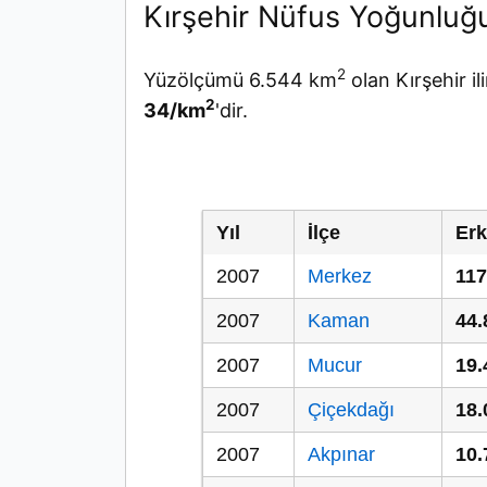
Kırşehir Nüfus Yoğunluğ
2
Yüzölçümü 6.544 km
olan Kırşehir i
2
34/km
'dir.
Yıl
İlçe
Erk
2007
Merkez
117
2007
Kaman
44.
2007
Mucur
19.
2007
Çiçekdağı
18.
2007
Akpınar
10.