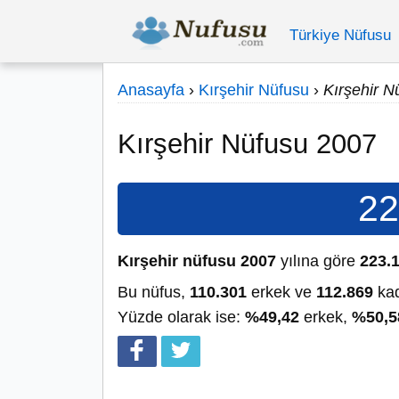
Türkiye Nüfusu
Anasayfa
›
Kırşehir Nüfusu
›
Kırşehir N
Kırşehir Nüfusu 2007
22
Kırşehir nüfusu 2007
yılına göre
223.
Bu nüfus,
110.301
erkek ve
112.869
kad
Yüzde olarak ise:
%49,42
erkek,
%50,5