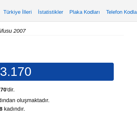
Türkiye İlleri
İstatistikler
Plaka Kodları
Telefon Kodla
üfusu 2007
3.170
170
'dir.
ından oluşmaktadır.
8
kadındır.