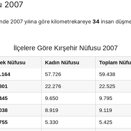
u 2007
linde 2007 yılına göre kilometrekareye
34
insan düşmek
İlçelere Göre Kırşehir Nüfusu 2007
ek Nüfusu
Kadın Nüfusu
Toplam Nüf
.164
57.726
59.438
801
22.276
22.525
445
9.650
9.795
038
8.919
9.119
755
5.330
5.425