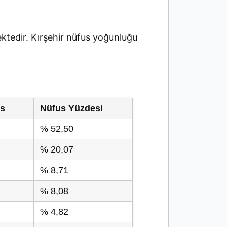
tedir. Kırşehir nüfus yoğunluğu
us
Nüfus Yüzdesi
% 52,50
% 20,07
% 8,71
% 8,08
% 4,82