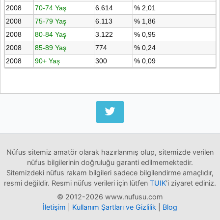
2008
70-74 Yaş
6.614
% 2,01
2008
75-79 Yaş
6.113
% 1,86
2008
80-84 Yaş
3.122
% 0,95
2008
85-89 Yaş
774
% 0,24
2008
90+ Yaş
300
% 0,09
Nüfus sitemiz amatör olarak hazırlanmış olup, sitemizde verilen
nüfus bilgilerinin doğruluğu garanti edilmemektedir.
Sitemizdeki nüfus rakam bilgileri sadece bilgilendirme amaçlıdır,
resmi değildir. Resmi nüfus verileri için lütfen
TUIK
'i ziyaret ediniz.
© 2012-2026 www.nufusu.com
İletişim
|
Kullanım Şartları ve Gizlilik
|
Blog