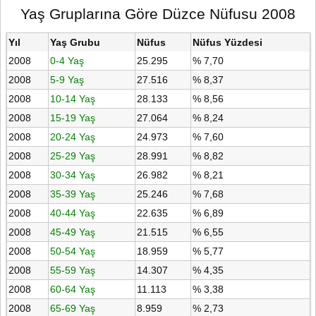
Yaş Gruplarına Göre Düzce Nüfusu 2008
Yıl
Yaş Grubu
Nüfus
Nüfus Yüzdesi
2008
0-4 Yaş
25.295
% 7,70
2008
5-9 Yaş
27.516
% 8,37
2008
10-14 Yaş
28.133
% 8,56
2008
15-19 Yaş
27.064
% 8,24
2008
20-24 Yaş
24.973
% 7,60
2008
25-29 Yaş
28.991
% 8,82
2008
30-34 Yaş
26.982
% 8,21
2008
35-39 Yaş
25.246
% 7,68
2008
40-44 Yaş
22.635
% 6,89
2008
45-49 Yaş
21.515
% 6,55
2008
50-54 Yaş
18.959
% 5,77
2008
55-59 Yaş
14.307
% 4,35
2008
60-64 Yaş
11.113
% 3,38
2008
65-69 Yaş
8.959
% 2,73