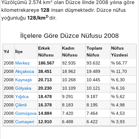
2
Yüzölçümü 2.574 km
olan Düzce ilinde 2008 yılına göre
kilometrekareye
128
insan düşmektedir. Düzce nüfus
2
yoğunluğu
128/km
'dir.
İlçelere Göre Düzce Nüfusu 2008
Erkek
Kadın
Toplam
Nüfus
Yıl
İlçe
Nüfusu
Nüfusu
Nüfus
Yüzdesi
2008
Merkez
186.567
92.935
93.632
% 56,77
2008
Akçakoca
38.451
18.962
19.489
% 11,70
2008
Kaynaşlı
20.713
10.268
10.445
% 6,30
2008
Gölyaka
20.230
10.109
10.121
% 6,16
2008
Yığılca
18.478
9.291
9.187
% 5,62
2008
Çilimli
16.378
8.183
8.195
% 4,98
2008
Gümüşova
14.884
7.420
7.464
% 4,53
2008
Cumayeri
12.910
6.488
6.422
% 3,93