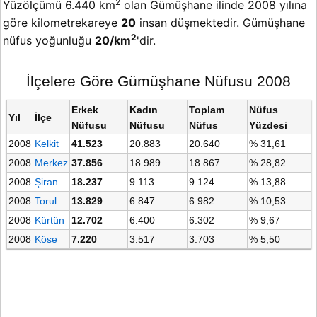
2
Yüzölçümü 6.440 km
olan Gümüşhane ilinde 2008 yılına
göre kilometrekareye
20
insan düşmektedir. Gümüşhane
2
nüfus yoğunluğu
20/km
'dir.
İlçelere Göre Gümüşhane Nüfusu 2008
Erkek
Kadın
Toplam
Nüfus
Yıl
İlçe
Nüfusu
Nüfusu
Nüfus
Yüzdesi
2008
Kelkit
41.523
20.883
20.640
% 31,61
2008
Merkez
37.856
18.989
18.867
% 28,82
2008
Şiran
18.237
9.113
9.124
% 13,88
2008
Torul
13.829
6.847
6.982
% 10,53
2008
Kürtün
12.702
6.400
6.302
% 9,67
2008
Köse
7.220
3.517
3.703
% 5,50