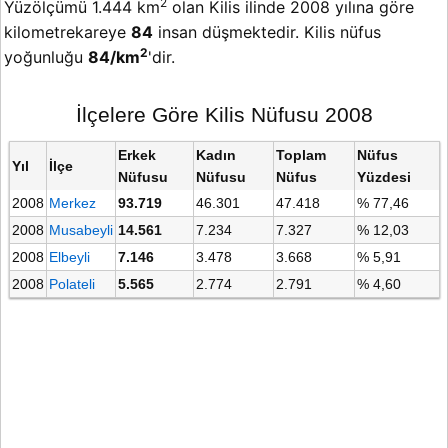
2
Yüzölçümü 1.444 km
olan Kilis ilinde 2008 yılına göre
kilometrekareye
84
insan düşmektedir. Kilis nüfus
2
yoğunluğu
84/km
'dir.
İlçelere Göre Kilis Nüfusu 2008
Erkek
Kadın
Toplam
Nüfus
Yıl
İlçe
Nüfusu
Nüfusu
Nüfus
Yüzdesi
2008
Merkez
93.719
46.301
47.418
% 77,46
2008
Musabeyli
14.561
7.234
7.327
% 12,03
2008
Elbeyli
7.146
3.478
3.668
% 5,91
2008
Polateli
5.565
2.774
2.791
% 4,60