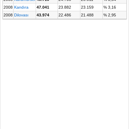
2008
Kandıra
47.041
23.882
23.159
% 3,16
2008
Dilovası
43.974
22.486
21.488
% 2,95