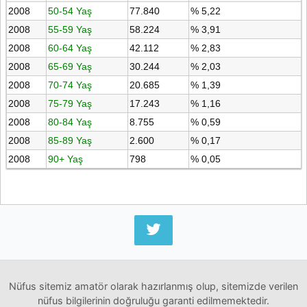
2008
50-54 Yaş
77.840
% 5,22
2008
55-59 Yaş
58.224
% 3,91
2008
60-64 Yaş
42.112
% 2,83
2008
65-69 Yaş
30.244
% 2,03
2008
70-74 Yaş
20.685
% 1,39
2008
75-79 Yaş
17.243
% 1,16
2008
80-84 Yaş
8.755
% 0,59
2008
85-89 Yaş
2.600
% 0,17
2008
90+ Yaş
798
% 0,05
Nüfus sitemiz amatör olarak hazırlanmış olup, sitemizde verilen
nüfus bilgilerinin doğruluğu garanti edilmemektedir.