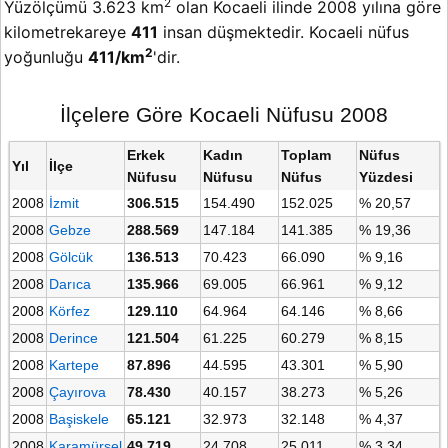
2
Yüzölçümü 3.623 km
olan Kocaeli ilinde 2008 yılına göre
kilometrekareye
411
insan düşmektedir. Kocaeli nüfus
2
yoğunluğu
411/km
'dir.
İlçelere Göre Kocaeli Nüfusu 2008
Erkek
Kadın
Toplam
Nüfus
Yıl
İlçe
Nüfusu
Nüfusu
Nüfus
Yüzdesi
2008
İzmit
306.515
154.490
152.025
% 20,57
2008
Gebze
288.569
147.184
141.385
% 19,36
2008
Gölcük
136.513
70.423
66.090
% 9,16
2008
Darıca
135.966
69.005
66.961
% 9,12
2008
Körfez
129.110
64.964
64.146
% 8,66
2008
Derince
121.504
61.225
60.279
% 8,15
2008
Kartepe
87.896
44.595
43.301
% 5,90
2008
Çayırova
78.430
40.157
38.273
% 5,26
2008
Başiskele
65.121
32.973
32.148
% 4,37
2008
Karamürsel
49.719
24.708
25.011
% 3,34