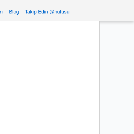
rı
Blog
Takip Edin @nufusu