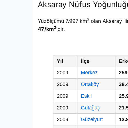
Aksaray Nüfus Yoğunluğ
2
Yüzölçümü 7.997 km
olan Aksaray il
2
47/km
'dir.
Yıl
İlçe
Erk
2009
Merkez
259
2009
Ortaköy
38.
2009
Eskil
25.
2009
Gülağaç
21.
2009
Güzelyurt
13.