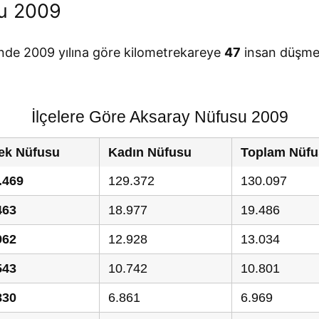
u 2009
inde 2009 yılına göre kilometrekareye
47
insan düşmek
İlçelere Göre Aksaray Nüfusu 2009
ek Nüfusu
Kadın Nüfusu
Toplam Nüfu
.469
129.372
130.097
463
18.977
19.486
962
12.928
13.034
543
10.742
10.801
830
6.861
6.969