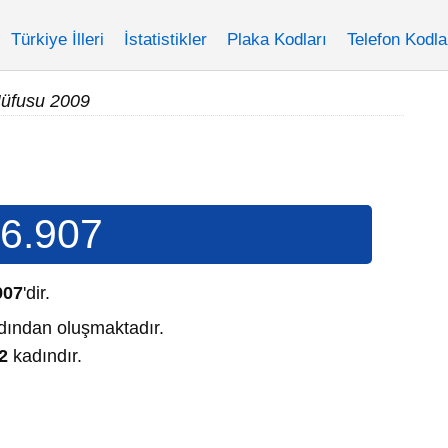
Türkiye İlleri
İstatistikler
Plaka Kodları
Telefon Kodla
üfusu 2009
6.907
907
'dir.
ından oluşmaktadır.
2
kadındır.