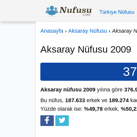
Türkiye Nüfusu
Anasayfa
›
Aksaray Nüfusu
›
Aksaray N
Aksaray Nüfusu 2009
37
Aksaray nüfusu 2009
yılına göre
376.
Bu nüfus,
187.633
erkek ve
189.274
kad
Yüzde olarak ise:
%49,78
erkek,
%50,2