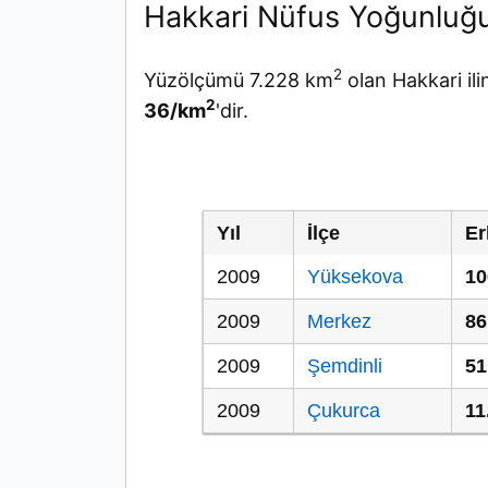
Hakkari Nüfus Yoğunluğ
2
Yüzölçümü 7.228 km
olan Hakkari il
2
36/km
'dir.
Yıl
İlçe
Er
2009
Yüksekova
10
2009
Merkez
86
2009
Şemdinli
51
2009
Çukurca
11