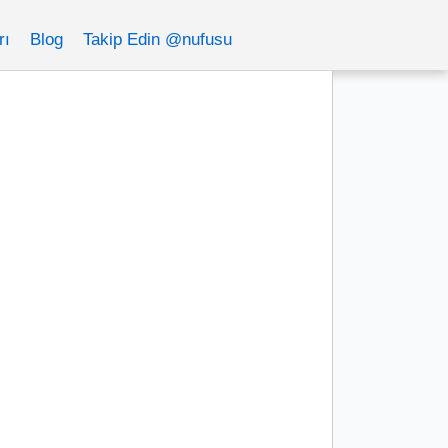
rı
Blog
Takip Edin @nufusu