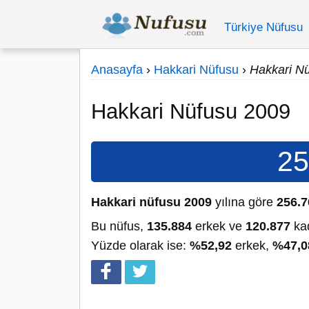
Türkiye Nüfusu
Anasayfa
›
Hakkari Nüfusu
›
Hakkari N
Hakkari Nüfusu 2009
25
Hakkari nüfusu 2009
yılına göre
256.7
Bu nüfus,
135.884
erkek ve
120.877
kad
Yüzde olarak ise:
%52,92
erkek,
%47,0