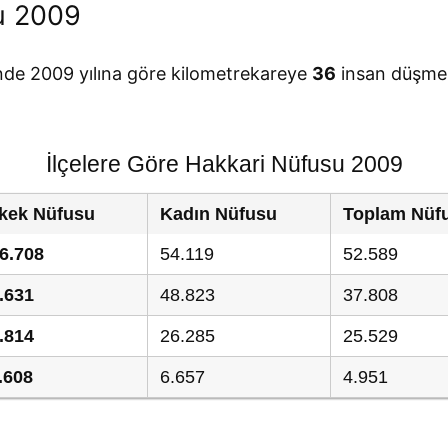
u 2009
inde 2009 yılına göre kilometrekareye
36
insan düşmek
İlçelere Göre Hakkari Nüfusu 2009
kek Nüfusu
Kadın Nüfusu
Toplam Nüf
6.708
54.119
52.589
.631
48.823
37.808
.814
26.285
25.529
.608
6.657
4.951