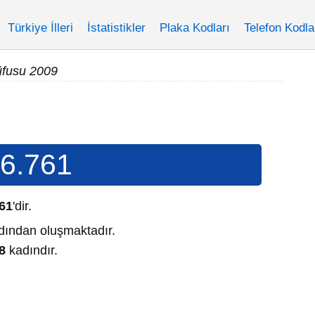
Türkiye İlleri
İstatistikler
Plaka Kodları
Telefon Kodla
üfusu 2009
6.761
61
'dir.
ından oluşmaktadır.
8
kadındır.