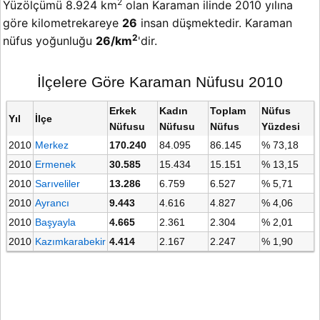
2
Yüzölçümü 8.924 km
olan Karaman ilinde 2010 yılına
göre kilometrekareye
26
insan düşmektedir. Karaman
2
nüfus yoğunluğu
26/km
'dir.
İlçelere Göre Karaman Nüfusu 2010
Erkek
Kadın
Toplam
Nüfus
Yıl
İlçe
Nüfusu
Nüfusu
Nüfus
Yüzdesi
2010
Merkez
170.240
84.095
86.145
% 73,18
2010
Ermenek
30.585
15.434
15.151
% 13,15
2010
Sarıveliler
13.286
6.759
6.527
% 5,71
2010
Ayrancı
9.443
4.616
4.827
% 4,06
2010
Başyayla
4.665
2.361
2.304
% 2,01
2010
Kazımkarabekir
4.414
2.167
2.247
% 1,90