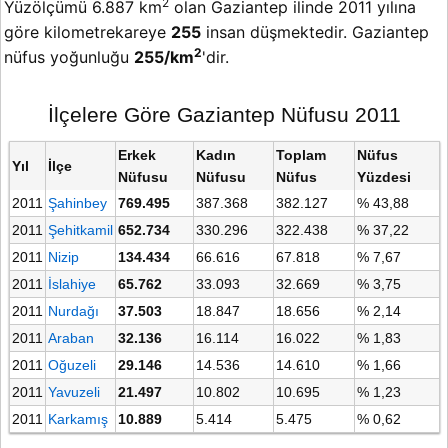
2
Yüzölçümü 6.887 km
olan Gaziantep ilinde 2011 yılına
göre kilometrekareye
255
insan düşmektedir. Gaziantep
2
nüfus yoğunluğu
255/km
'dir.
İlçelere Göre Gaziantep Nüfusu 2011
Erkek
Kadın
Toplam
Nüfus
Yıl
İlçe
Nüfusu
Nüfusu
Nüfus
Yüzdesi
2011
Şahinbey
769.495
387.368
382.127
% 43,88
2011
Şehitkamil
652.734
330.296
322.438
% 37,22
2011
Nizip
134.434
66.616
67.818
% 7,67
2011
İslahiye
65.762
33.093
32.669
% 3,75
2011
Nurdağı
37.503
18.847
18.656
% 2,14
2011
Araban
32.136
16.114
16.022
% 1,83
2011
Oğuzeli
29.146
14.536
14.610
% 1,66
2011
Yavuzeli
21.497
10.802
10.695
% 1,23
2011
Karkamış
10.889
5.414
5.475
% 0,62