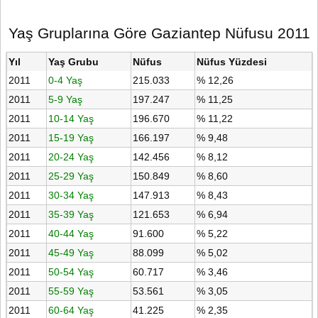
Yaş Gruplarına Göre Gaziantep Nüfusu 2011
Yıl
Yaş Grubu
Nüfus
Nüfus Yüzdesi
2011
0-4 Yaş
215.033
% 12,26
2011
5-9 Yaş
197.247
% 11,25
2011
10-14 Yaş
196.670
% 11,22
2011
15-19 Yaş
166.197
% 9,48
2011
20-24 Yaş
142.456
% 8,12
2011
25-29 Yaş
150.849
% 8,60
2011
30-34 Yaş
147.913
% 8,43
2011
35-39 Yaş
121.653
% 6,94
2011
40-44 Yaş
91.600
% 5,22
2011
45-49 Yaş
88.099
% 5,02
2011
50-54 Yaş
60.717
% 3,46
2011
55-59 Yaş
53.561
% 3,05
2011
60-64 Yaş
41.225
% 2,35