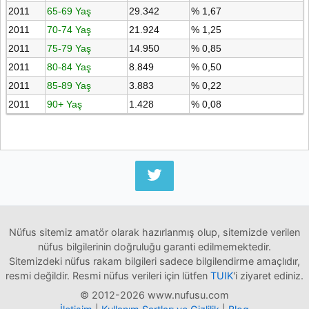
2011
65-69 Yaş
29.342
% 1,67
2011
70-74 Yaş
21.924
% 1,25
2011
75-79 Yaş
14.950
% 0,85
2011
80-84 Yaş
8.849
% 0,50
2011
85-89 Yaş
3.883
% 0,22
2011
90+ Yaş
1.428
% 0,08
Nüfus sitemiz amatör olarak hazırlanmış olup, sitemizde verilen
nüfus bilgilerinin doğruluğu garanti edilmemektedir.
Sitemizdeki nüfus rakam bilgileri sadece bilgilendirme amaçlıdır,
resmi değildir. Resmi nüfus verileri için lütfen
TUIK
'i ziyaret ediniz.
© 2012-2026 www.nufusu.com