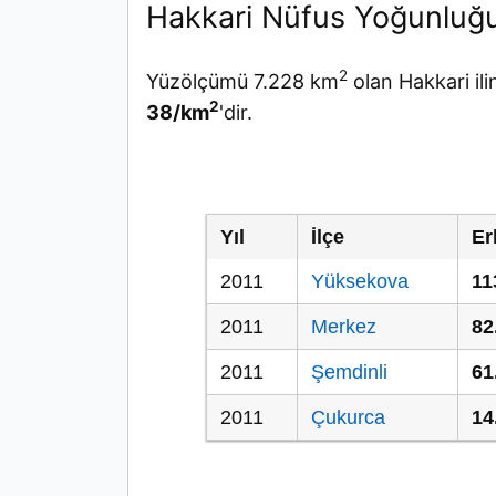
Hakkari Nüfus Yoğunluğ
2
Yüzölçümü 7.228 km
olan Hakkari il
2
38/km
'dir.
Yıl
İlçe
Er
2011
Yüksekova
11
2011
Merkez
82
2011
Şemdinli
61
2011
Çukurca
14