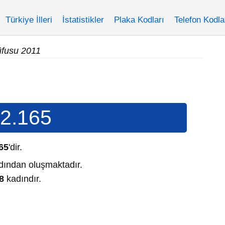
Türkiye İlleri
İstatistikler
Plaka Kodları
Telefon Kodla
üfusu 2011
2.165
65
'dir.
ından oluşmaktadır.
8
kadındır.