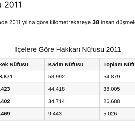
u 2011
inde 2011 yılına göre kilometrekareye
38
insan düşmekt
İlçelere Göre Hakkari Nüfusu 2011
kek Nüfusu
Kadın Nüfusu
Toplam Nüf
3.871
58.992
54.879
.423
44.418
38.005
.402
34.714
26.688
.469
9.443
5.026