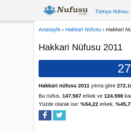
Türkiye Nüfusu
Anasayfa
›
Hakkari Nüfusu
›
Hakkari N
Hakkari Nüfusu 2011
27
Hakkari nüfusu 2011
yılına göre
272.1
Bu nüfus,
147.567
erkek ve
124.598
kad
Yüzde olarak ise:
%54,22
erkek,
%45,7