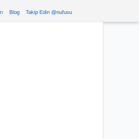
rı
Blog
Takip Edin @nufusu