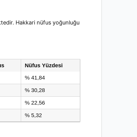
edir. Hakkari nüfus yoğunluğu
us
Nüfus Yüzdesi
% 41,84
% 30,28
% 22,56
% 5,32