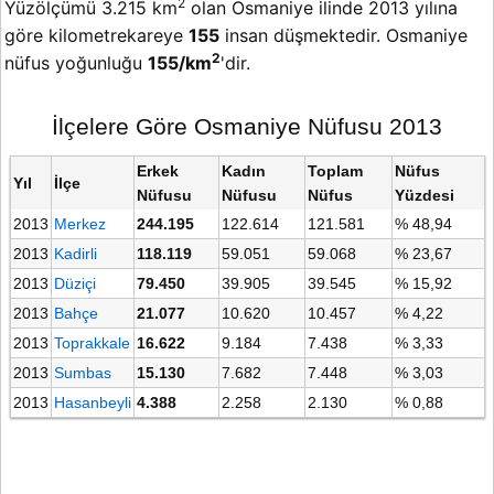
2
Yüzölçümü 3.215 km
olan Osmaniye ilinde 2013 yılına
göre kilometrekareye
155
insan düşmektedir. Osmaniye
2
nüfus yoğunluğu
155/km
'dir.
İlçelere Göre Osmaniye Nüfusu 2013
Erkek
Kadın
Toplam
Nüfus
Yıl
İlçe
Nüfusu
Nüfusu
Nüfus
Yüzdesi
2013
Merkez
244.195
122.614
121.581
% 48,94
2013
Kadirli
118.119
59.051
59.068
% 23,67
2013
Düziçi
79.450
39.905
39.545
% 15,92
2013
Bahçe
21.077
10.620
10.457
% 4,22
2013
Toprakkale
16.622
9.184
7.438
% 3,33
2013
Sumbas
15.130
7.682
7.448
% 3,03
2013
Hasanbeyli
4.388
2.258
2.130
% 0,88