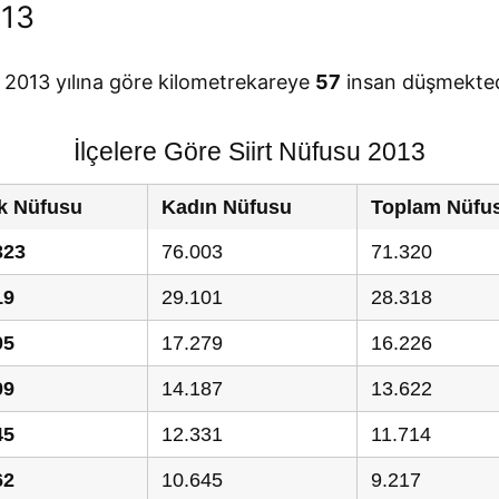
013
de 2013 yılına göre kilometrekareye
57
insan düşmektedi
İlçelere Göre Siirt Nüfusu 2013
k Nüfusu
Kadın Nüfusu
Toplam Nüfu
323
76.003
71.320
19
29.101
28.318
05
17.279
16.226
09
14.187
13.622
45
12.331
11.714
62
10.645
9.217