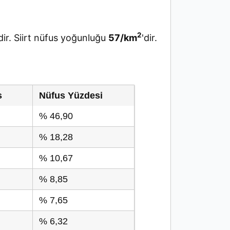
2
r. Siirt nüfus yoğunluğu
57/km
'dir.
s
Nüfus Yüzdesi
% 46,90
% 18,28
% 10,67
% 8,85
% 7,65
% 6,32