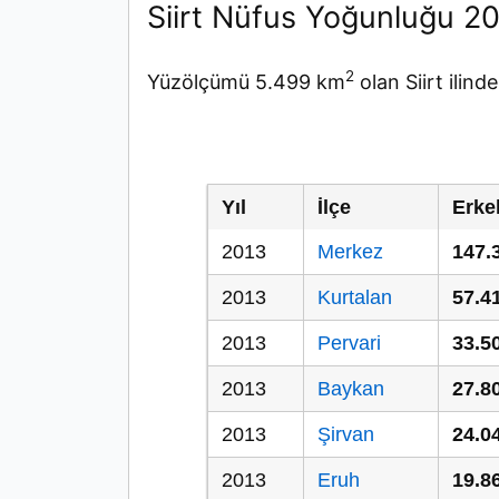
Siirt Nüfus Yoğunluğu 2
2
Yüzölçümü 5.499 km
olan Siirt ilin
Yıl
İlçe
Erke
2013
Merkez
147.
2013
Kurtalan
57.4
2013
Pervari
33.5
2013
Baykan
27.8
2013
Şirvan
24.0
2013
Eruh
19.8