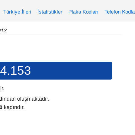
Türkiye İlleri
İstatistikler
Plaka Kodları
Telefon Kodla
013
4.153
ir.
ından oluşmaktadır.
0
kadındır.