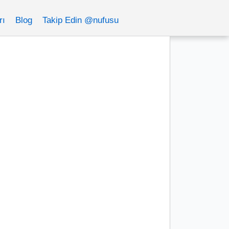
rı
Blog
Takip Edin @nufusu