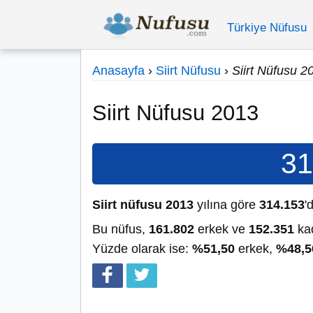
Türkiye Nüfusu
Anasayfa
›
Siirt Nüfusu
›
Siirt Nüfusu 2
Siirt Nüfusu 2013
31
Siirt nüfusu 2013
yılına göre
314.153
'd
Bu nüfus,
161.802
erkek ve
152.351
kad
Yüzde olarak ise:
%51,50
erkek,
%48,5