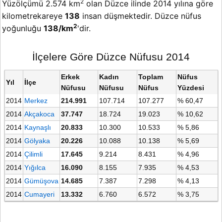
2
Yüzölçümü 2.574 km
olan Düzce ilinde 2014 yılına göre
kilometrekareye
138
insan düşmektedir. Düzce nüfus
2
yoğunluğu
138/km
'dir.
İlçelere Göre Düzce Nüfusu 2014
Erkek
Kadın
Toplam
Nüfus
Yıl
İlçe
Nüfusu
Nüfusu
Nüfus
Yüzdesi
2014
Merkez
214.991
107.714
107.277
% 60,47
2014
Akçakoca
37.747
18.724
19.023
% 10,62
2014
Kaynaşlı
20.833
10.300
10.533
% 5,86
2014
Gölyaka
20.226
10.088
10.138
% 5,69
2014
Çilimli
17.645
9.214
8.431
% 4,96
2014
Yığılca
16.090
8.155
7.935
% 4,53
2014
Gümüşova
14.685
7.387
7.298
% 4,13
2014
Cumayeri
13.332
6.760
6.572
% 3,75