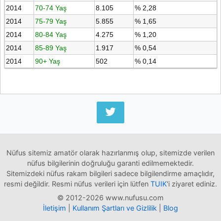
2014
70-74 Yaş
8.105
% 2,28
2014
75-79 Yaş
5.855
% 1,65
2014
80-84 Yaş
4.275
% 1,20
2014
85-89 Yaş
1.917
% 0,54
2014
90+ Yaş
502
% 0,14
Nüfus sitemiz amatör olarak hazırlanmış olup, sitemizde verilen
nüfus bilgilerinin doğruluğu garanti edilmemektedir.
Sitemizdeki nüfus rakam bilgileri sadece bilgilendirme amaçlıdır,
resmi değildir. Resmi nüfus verileri için lütfen
TUIK
'i ziyaret ediniz.
© 2012-2026 www.nufusu.com
İletişim
|
Kullanım Şartları ve Gizlilik
|
Blog