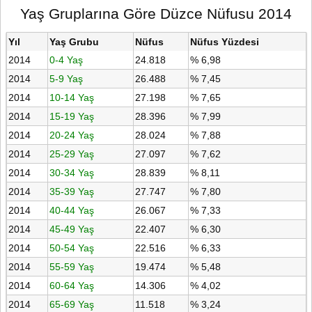
Yaş Gruplarına Göre Düzce Nüfusu 2014
Yıl
Yaş Grubu
Nüfus
Nüfus Yüzdesi
2014
0-4 Yaş
24.818
% 6,98
2014
5-9 Yaş
26.488
% 7,45
2014
10-14 Yaş
27.198
% 7,65
2014
15-19 Yaş
28.396
% 7,99
2014
20-24 Yaş
28.024
% 7,88
2014
25-29 Yaş
27.097
% 7,62
2014
30-34 Yaş
28.839
% 8,11
2014
35-39 Yaş
27.747
% 7,80
2014
40-44 Yaş
26.067
% 7,33
2014
45-49 Yaş
22.407
% 6,30
2014
50-54 Yaş
22.516
% 6,33
2014
55-59 Yaş
19.474
% 5,48
2014
60-64 Yaş
14.306
% 4,02
2014
65-69 Yaş
11.518
% 3,24