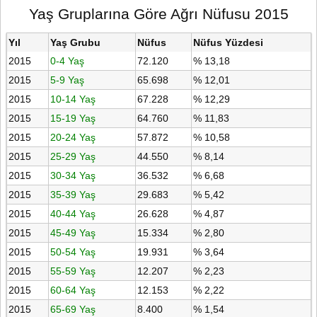
Yaş Gruplarına Göre Ağrı Nüfusu 2015
Yıl
Yaş Grubu
Nüfus
Nüfus Yüzdesi
2015
0-4 Yaş
72.120
% 13,18
2015
5-9 Yaş
65.698
% 12,01
2015
10-14 Yaş
67.228
% 12,29
2015
15-19 Yaş
64.760
% 11,83
2015
20-24 Yaş
57.872
% 10,58
2015
25-29 Yaş
44.550
% 8,14
2015
30-34 Yaş
36.532
% 6,68
2015
35-39 Yaş
29.683
% 5,42
2015
40-44 Yaş
26.628
% 4,87
2015
45-49 Yaş
15.334
% 2,80
2015
50-54 Yaş
19.931
% 3,64
2015
55-59 Yaş
12.207
% 2,23
2015
60-64 Yaş
12.153
% 2,22
2015
65-69 Yaş
8.400
% 1,54