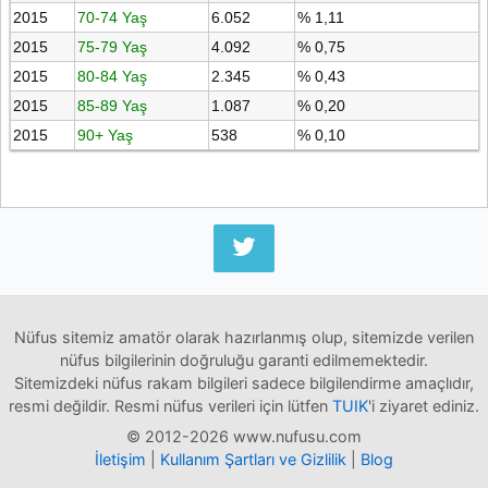
2015
70-74 Yaş
6.052
% 1,11
2015
75-79 Yaş
4.092
% 0,75
2015
80-84 Yaş
2.345
% 0,43
2015
85-89 Yaş
1.087
% 0,20
2015
90+ Yaş
538
% 0,10
Nüfus sitemiz amatör olarak hazırlanmış olup, sitemizde verilen
nüfus bilgilerinin doğruluğu garanti edilmemektedir.
Sitemizdeki nüfus rakam bilgileri sadece bilgilendirme amaçlıdır,
resmi değildir. Resmi nüfus verileri için lütfen
TUIK
'i ziyaret ediniz.
© 2012-2026 www.nufusu.com
İletişim
|
Kullanım Şartları ve Gizlilik
|
Blog