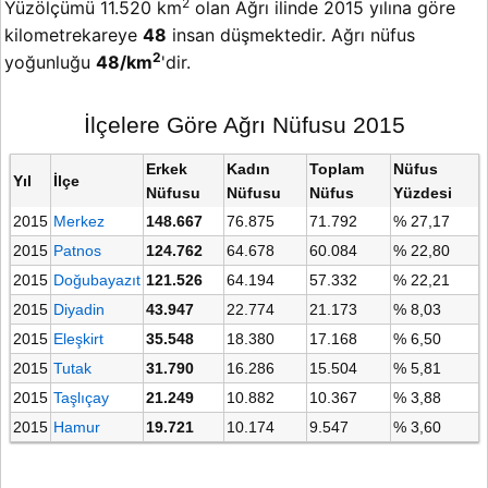
2
Yüzölçümü 11.520 km
olan Ağrı ilinde 2015 yılına göre
kilometrekareye
48
insan düşmektedir. Ağrı nüfus
2
yoğunluğu
48/km
'dir.
İlçelere Göre Ağrı Nüfusu 2015
Erkek
Kadın
Toplam
Nüfus
Yıl
İlçe
Nüfusu
Nüfusu
Nüfus
Yüzdesi
2015
Merkez
148.667
76.875
71.792
% 27,17
2015
Patnos
124.762
64.678
60.084
% 22,80
2015
Doğubayazıt
121.526
64.194
57.332
% 22,21
2015
Diyadin
43.947
22.774
21.173
% 8,03
2015
Eleşkirt
35.548
18.380
17.168
% 6,50
2015
Tutak
31.790
16.286
15.504
% 5,81
2015
Taşlıçay
21.249
10.882
10.367
% 3,88
2015
Hamur
19.721
10.174
9.547
% 3,60