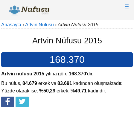
☰
Anasayfa
›
Artvin Nüfusu
›
Artvin Nüfusu 2015
Artvin Nüfusu 2015
168.370
Artvin nüfusu 2015
yılına göre
168.370
'dir.
Bu nüfus,
84.679
erkek ve
83.691
kadından oluşmaktadır.
Yüzde olarak ise:
%50,29
erkek,
%49,71
kadındır.