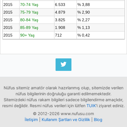
2015
70-74 Yaş
6.533
% 3,88
2015
75-79 Yaş
4.879
% 2,90
2015
80-84 Yaş
3.825
% 2,27
2015
85-89 Yaş
1.908
% 1,13
2015
90+ Yaş
712
% 0,42
Nüfus sitemiz amatör olarak hazırlanmış olup, sitemizde verilen
nüfus bilgilerinin doğruluğu garanti edilmemektedir.
Sitemizdeki nüfus rakam bilgileri sadece bilgilendirme amaçlıdır,
resmi değildir. Resmi nüfus verileri için lütfen
TUIK
'i ziyaret ediniz.
© 2012-2026 www.nufusu.com
İletişim
|
Kullanım Şartları ve Gizlilik
|
Blog