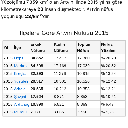
2
Yüzölçümü 7.359 km
olan Artvin ilinde 2015 yılına göre
kilometrekareye
23
insan düşmektedir. Artvin nüfus
2
yoğunluğu
23/km
'dir.
İlçelere Göre Artvin Nüfusu 2015
Erkek
Kadın
Toplam
Nüfus
Yıl
İlçe
Nüfusu
Nüfusu
Nüfus
Yüzdesi
2015
Hopa
34.852
17.472
17.380
% 20,70
2015
Merkez
34.208
17.169
17.039
% 20,32
2015
Borçka
22.293
11.378
10.915
% 13,24
2015
Yusufeli
20.917
10.391
10.526
% 12,42
2015
Arhavi
20.565
10.212
10.353
% 12,21
2015
Şavşat
17.524
8.871
8.653
% 10,41
2015
Ardanuç
10.890
5.521
5.369
% 6,47
2015
Murgul
7.121
3.665
3.456
% 4,23