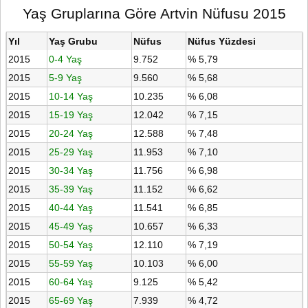
Yaş Gruplarına Göre Artvin Nüfusu 2015
Yıl
Yaş Grubu
Nüfus
Nüfus Yüzdesi
2015
0-4 Yaş
9.752
% 5,79
2015
5-9 Yaş
9.560
% 5,68
2015
10-14 Yaş
10.235
% 6,08
2015
15-19 Yaş
12.042
% 7,15
2015
20-24 Yaş
12.588
% 7,48
2015
25-29 Yaş
11.953
% 7,10
2015
30-34 Yaş
11.756
% 6,98
2015
35-39 Yaş
11.152
% 6,62
2015
40-44 Yaş
11.541
% 6,85
2015
45-49 Yaş
10.657
% 6,33
2015
50-54 Yaş
12.110
% 7,19
2015
55-59 Yaş
10.103
% 6,00
2015
60-64 Yaş
9.125
% 5,42
2015
65-69 Yaş
7.939
% 4,72