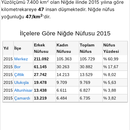
2
Yüzölçümü 7.400 km
olan Niğde ilinde 2015 yılına göre
kilometrekareye
47
insan düşmektedir. Niğde nüfus
2
yoğunluğu
47/km
'dir.
İlçelere Göre Niğde Nüfusu 2015
Erkek
Kadın
Toplam
Nüfus
Yıl
İlçe
Nüfusu
Nüfusu
Nüfus
Yüzdesi
2015
Merkez
211.092
105.363
105.729
% 60,99
2015
Bor
61.145
30.263
30.882
% 17,67
2015
Çiftlik
27.742
14.213
13.529
% 8,02
2015
Ulukışla
19.478
9.709
9.769
% 5,63
2015
Altunhisar
13.438
6.611
6.827
% 3,88
2015
Çamardı
13.219
6.484
6.735
% 3,82