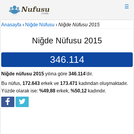
☰
Anasayfa
›
Niğde Nüfusu
›
Niğde Nüfusu 2015
Niğde Nüfusu 2015
346.114
Niğde nüfusu 2015
yılına göre
346.114
'dir.
Bu nüfus,
172.643
erkek ve
173.471
kadından oluşmaktadır.
Yüzde olarak ise:
%49,88
erkek,
%50,12
kadındır.