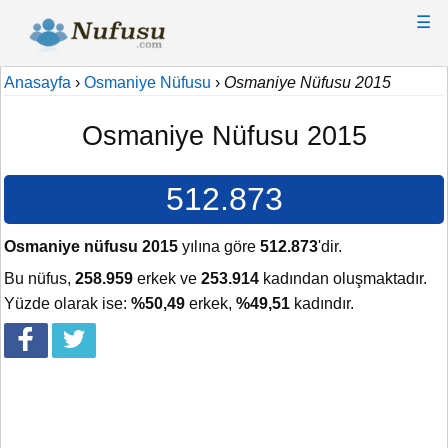
☰
Anasayfa
›
Osmaniye Nüfusu
›
Osmaniye Nüfusu 2015
Osmaniye Nüfusu 2015
512.873
Osmaniye nüfusu 2015
yılına göre
512.873
'dir.
Bu nüfus,
258.959
erkek ve
253.914
kadından oluşmaktadır.
Yüzde olarak ise:
%50,49
erkek,
%49,51
kadındır.