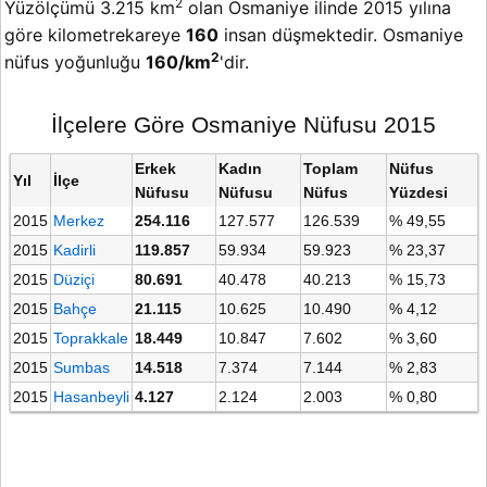
2
Yüzölçümü 3.215 km
olan Osmaniye ilinde 2015 yılına
göre kilometrekareye
160
insan düşmektedir. Osmaniye
2
nüfus yoğunluğu
160/km
'dir.
İlçelere Göre Osmaniye Nüfusu 2015
Erkek
Kadın
Toplam
Nüfus
Yıl
İlçe
Nüfusu
Nüfusu
Nüfus
Yüzdesi
2015
Merkez
254.116
127.577
126.539
% 49,55
2015
Kadirli
119.857
59.934
59.923
% 23,37
2015
Düziçi
80.691
40.478
40.213
% 15,73
2015
Bahçe
21.115
10.625
10.490
% 4,12
2015
Toprakkale
18.449
10.847
7.602
% 3,60
2015
Sumbas
14.518
7.374
7.144
% 2,83
2015
Hasanbeyli
4.127
2.124
2.003
% 0,80