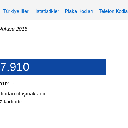
Türkiye İlleri
İstatistikler
Plaka Kodları
Telefon Kodla
Nüfusu 2015
7.910
910
'dir.
ından oluşmaktadır.
7
kadındır.