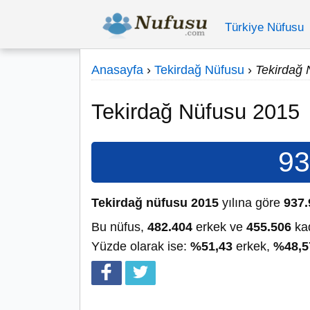
Türkiye Nüfusu
Anasayfa
›
Tekirdağ Nüfusu
›
Tekirdağ 
Tekirdağ Nüfusu 2015
93
Tekirdağ nüfusu 2015
yılına göre
937.
Bu nüfus,
482.404
erkek ve
455.506
kad
Yüzde olarak ise:
%51,43
erkek,
%48,5