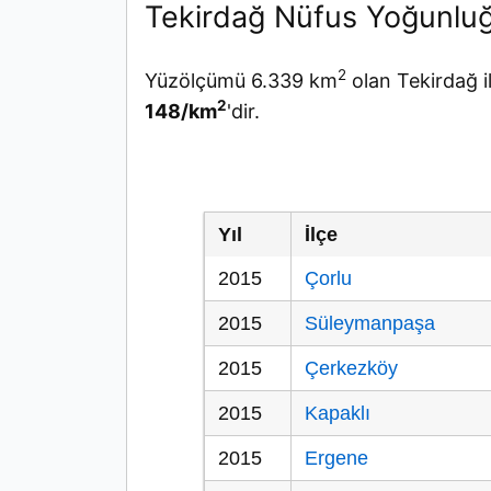
Tekirdağ Nüfus Yoğunlu
2
Yüzölçümü 6.339 km
olan Tekirdağ i
2
148/km
'dir.
Yıl
İlçe
2015
Çorlu
2015
Süleymanpaşa
2015
Çerkezköy
2015
Kapaklı
2015
Ergene