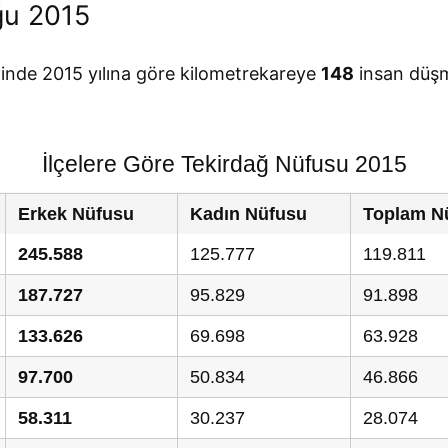
ğu 2015
linde 2015 yılına göre kilometrekareye
148
insan düşm
İlçelere Göre Tekirdağ Nüfusu 2015
Erkek Nüfusu
Kadın Nüfusu
Toplam N
245.588
125.777
119.811
187.727
95.829
91.898
133.626
69.698
63.928
97.700
50.834
46.866
58.311
30.237
28.074