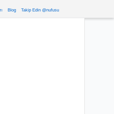
rı
Blog
Takip Edin @nufusu