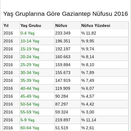
Yaş Gruplarına Göre Gaziantep Nüfusu 2016
Yıl
Yaş Grubu
Nüfus
Nüfus Yüzdesi
2016
0-4 Yaş
233.349
% 11,82
2016
10-14 Yaş
196.351
% 9,95
2016
15-19 Yaş
192.197
% 9,74
2016
20-24 Yaş
160.663
% 8,14
2016
25-29 Yaş
159.884
% 8,10
2016
30-34 Yaş
155.673
% 7,89
2016
35-39 Yaş
147.919
% 7,49
2016
40-44 Yaş
119.909
% 6,07
2016
45-49 Yaş
90.284
% 4,57
2016
50-54 Yaş
87.297
% 4,42
2016
55-59 Yaş
59.324
% 3,00
2016
5-9 Yaş
219.897
% 11,14
2016
60-64 Yaş
51.519
% 2,61