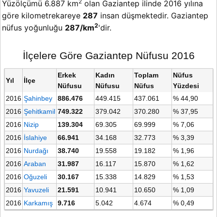
2
Yüzölçümü 6.887 km
olan Gaziantep ilinde 2016 yılına
göre kilometrekareye
287
insan düşmektedir. Gaziantep
2
nüfus yoğunluğu
287/km
'dir.
İlçelere Göre Gaziantep Nüfusu 2016
Erkek
Kadın
Toplam
Nüfus
Yıl
İlçe
Nüfusu
Nüfusu
Nüfus
Yüzdesi
2016
Şahinbey
886.476
449.415
437.061
% 44,90
2016
Şehitkamil
749.322
379.042
370.280
% 37,95
2016
Nizip
139.304
69.305
69.999
% 7,06
2016
İslahiye
66.941
34.168
32.773
% 3,39
2016
Nurdağı
38.740
19.558
19.182
% 1,96
2016
Araban
31.987
16.117
15.870
% 1,62
2016
Oğuzeli
30.167
15.338
14.829
% 1,53
2016
Yavuzeli
21.591
10.941
10.650
% 1,09
2016
Karkamış
9.716
5.042
4.674
% 0,49