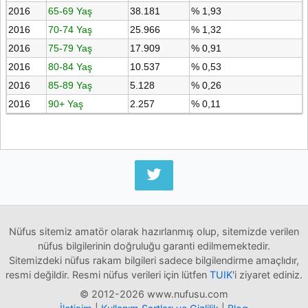
2016
65-69 Yaş
38.181
% 1,93
2016
70-74 Yaş
25.966
% 1,32
2016
75-79 Yaş
17.909
% 0,91
2016
80-84 Yaş
10.537
% 0,53
2016
85-89 Yaş
5.128
% 0,26
2016
90+ Yaş
2.257
% 0,11
Nüfus sitemiz amatör olarak hazırlanmış olup, sitemizde verilen
nüfus bilgilerinin doğruluğu garanti edilmemektedir.
Sitemizdeki nüfus rakam bilgileri sadece bilgilendirme amaçlıdır,
resmi değildir. Resmi nüfus verileri için lütfen
TUIK
'i ziyaret ediniz.
© 2012-2026 www.nufusu.com