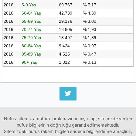
2016
5-9 Yaş
69.767
% 7,17
2016
60-64 Yaş
42.739
% 4,39
2016
65-69 Yaş
29.176
% 3,00
2016
70-74 Yaş
18.805
% 1,93
2016
75-79 Yaş
13.497
% 1,39
2016
80-84 Yaş
9.424
% 0,97
2016
85-89 Yaş
4.525
% 0,47
2016
90+ Yaş
1.312
% 0,13
Nüfus sitemiz amatör olarak hazırlanmış olup, sitemizde verilen
nüfus bilgilerinin doğruluğu garanti edilmemektedir.
Sitemizdeki nüfus rakam bilgileri sadece bilgilendirme amaçlıdır,