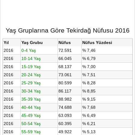
Yaş Gruplarına Göre Tekirdağ Nüfusu 2016
Yıl
Yaş Grubu
Nüfus
Nüfus Yüzdesi
2016
0-4 Yaş
72.591
% 7,46
2016
10-14 Yaş
66.045
% 6,79
2016
15-19 Yaş
68.137
% 7,00
2016
20-24 Yaş
73.061
% 7,51
2016
25-29 Yaş
80.599
% 8,28
2016
30-34 Yaş
86.117
% 8,85
2016
35-39 Yaş
88.982
% 9,15
2016
40-44 Yaş
74.688
% 7,68
2016
45-49 Yaş
63.093
% 6,49
2016
50-54 Yaş
60.395
% 6,21
2016
55-59 Yaş
49.922
% 5,13