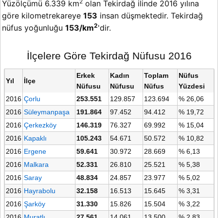
2
Yüzölçümü 6.339 km
olan Tekirdağ ilinde 2016 yılına
göre kilometrekareye
153
insan düşmektedir. Tekirdağ
2
nüfus yoğunluğu
153/km
'dir.
İlçelere Göre Tekirdağ Nüfusu 2016
Erkek
Kadın
Toplam
Nüfus
Yıl
İlçe
Nüfusu
Nüfusu
Nüfus
Yüzdesi
2016
Çorlu
253.551
129.857
123.694
% 26,06
2016
Süleymanpaşa
191.864
97.452
94.412
% 19,72
2016
Çerkezköy
146.319
76.327
69.992
% 15,04
2016
Kapaklı
105.243
54.671
50.572
% 10,82
2016
Ergene
59.641
30.972
28.669
% 6,13
2016
Malkara
52.331
26.810
25.521
% 5,38
2016
Saray
48.834
24.857
23.977
% 5,02
2016
Hayrabolu
32.158
16.513
15.645
% 3,31
2016
Şarköy
31.330
15.826
15.504
% 3,22
2016
Muratlı
27.561
14.061
13.500
% 2,83