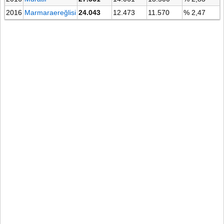
2016
Marmaraereğlisi
24.043
12.473
11.570
% 2,47