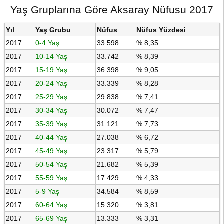
Yaş Gruplarına Göre Aksaray Nüfusu 2017
Yıl
Yaş Grubu
Nüfus
Nüfus Yüzdesi
2017
0-4 Yaş
33.598
% 8,35
2017
10-14 Yaş
33.742
% 8,39
2017
15-19 Yaş
36.398
% 9,05
2017
20-24 Yaş
33.339
% 8,28
2017
25-29 Yaş
29.838
% 7,41
2017
30-34 Yaş
30.072
% 7,47
2017
35-39 Yaş
31.121
% 7,73
2017
40-44 Yaş
27.038
% 6,72
2017
45-49 Yaş
23.317
% 5,79
2017
50-54 Yaş
21.682
% 5,39
2017
55-59 Yaş
17.429
% 4,33
2017
5-9 Yaş
34.584
% 8,59
2017
60-64 Yaş
15.320
% 3,81
2017
65-69 Yaş
13.333
% 3,31