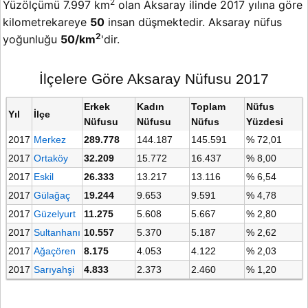
2
Yüzölçümü 7.997 km
olan Aksaray ilinde 2017 yılına göre
kilometrekareye
50
insan düşmektedir. Aksaray nüfus
2
yoğunluğu
50/km
'dir.
İlçelere Göre Aksaray Nüfusu 2017
Erkek
Kadın
Toplam
Nüfus
Yıl
İlçe
Nüfusu
Nüfusu
Nüfus
Yüzdesi
2017
Merkez
289.778
144.187
145.591
% 72,01
2017
Ortaköy
32.209
15.772
16.437
% 8,00
2017
Eskil
26.333
13.217
13.116
% 6,54
2017
Gülağaç
19.244
9.653
9.591
% 4,78
2017
Güzelyurt
11.275
5.608
5.667
% 2,80
2017
Sultanhanı
10.557
5.370
5.187
% 2,62
2017
Ağaçören
8.175
4.053
4.122
% 2,03
2017
Sarıyahşi
4.833
2.373
2.460
% 1,20