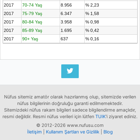
2017
70-74 Yaş
8.956
% 2,23
2017
75-79 Yaş
6.347
% 1,58
2017
80-84 Yaş
3.958
% 0,98
2017
85-89 Yaş
1.695
% 0,42
2017
90+ Yaş
637
% 0,16
Nüfus sitemiz amatör olarak hazırlanmış olup, sitemizde verilen
nüfus bilgilerinin doğruluğu garanti edilmemektedir.
Sitemizdeki nüfus rakam bilgileri sadece bilgilendirme amaçlıdır,
resmi değildir. Resmi nüfus verileri için lütfen
TUIK
'i ziyaret ediniz.
© 2012-2026 www.nufusu.com
İletişim
|
Kullanım Şartları ve Gizlilik
|
Blog