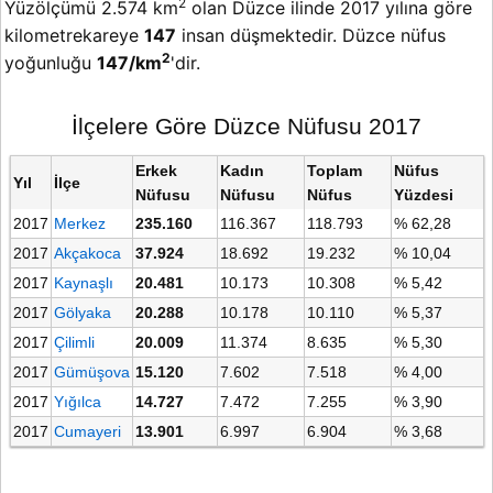
2
Yüzölçümü 2.574 km
olan Düzce ilinde 2017 yılına göre
kilometrekareye
147
insan düşmektedir. Düzce nüfus
2
yoğunluğu
147/km
'dir.
İlçelere Göre Düzce Nüfusu 2017
Erkek
Kadın
Toplam
Nüfus
Yıl
İlçe
Nüfusu
Nüfusu
Nüfus
Yüzdesi
2017
Merkez
235.160
116.367
118.793
% 62,28
2017
Akçakoca
37.924
18.692
19.232
% 10,04
2017
Kaynaşlı
20.481
10.173
10.308
% 5,42
2017
Gölyaka
20.288
10.178
10.110
% 5,37
2017
Çilimli
20.009
11.374
8.635
% 5,30
2017
Gümüşova
15.120
7.602
7.518
% 4,00
2017
Yığılca
14.727
7.472
7.255
% 3,90
2017
Cumayeri
13.901
6.997
6.904
% 3,68