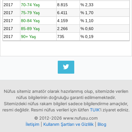
2017
70-74 Yaş
8.815
% 2,33
2017
75-79 Yaş
6.411
% 1,70
2017
80-84 Yaş
4.159
% 1,10
2017
85-89 Yaş
2.266
% 0,60
2017
90+ Yaş
735
% 0,19
Nüfus sitemiz amatör olarak hazırlanmış olup, sitemizde verilen
nüfus bilgilerinin doğruluğu garanti edilmemektedir.
Sitemizdeki nüfus rakam bilgileri sadece bilgilendirme amaçlıdır,
resmi değildir. Resmi nüfus verileri için lütfen
TUIK
'i ziyaret ediniz.
© 2012-2026 www.nufusu.com
İletişim
|
Kullanım Şartları ve Gizlilik
|
Blog