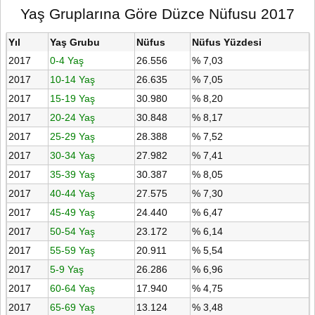
Yaş Gruplarına Göre Düzce Nüfusu 2017
Yıl
Yaş Grubu
Nüfus
Nüfus Yüzdesi
2017
0-4 Yaş
26.556
% 7,03
2017
10-14 Yaş
26.635
% 7,05
2017
15-19 Yaş
30.980
% 8,20
2017
20-24 Yaş
30.848
% 8,17
2017
25-29 Yaş
28.388
% 7,52
2017
30-34 Yaş
27.982
% 7,41
2017
35-39 Yaş
30.387
% 8,05
2017
40-44 Yaş
27.575
% 7,30
2017
45-49 Yaş
24.440
% 6,47
2017
50-54 Yaş
23.172
% 6,14
2017
55-59 Yaş
20.911
% 5,54
2017
5-9 Yaş
26.286
% 6,96
2017
60-64 Yaş
17.940
% 4,75
2017
65-69 Yaş
13.124
% 3,48