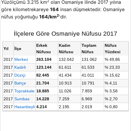
2
Yüzölçümü 3.215 km
olan Osmaniye ilinde 2017 yılına
göre kilometrekareye
164
insan düşmektedir. Osmaniye
2
nüfus yoğunluğu
164/km
'dir.
İlçelere Göre Osmaniye Nüfusu 2017
Erkek
Kadın
Toplam
Nüfus
Yıl
İlçe
Nüfusu
Nüfusu
Nüfus
Yüzdesi
2017
Merkez
263.104
132.042
131.062
% 49,86
2017
Kadirli
123.144
61.611
61.533
% 23,33
2017
Düziçi
82.445
41.434
41.011
% 15,62
2017
Bahçe
21.704
10.913
10.791
% 4,11
2017
Toprakkale
18.885
11.026
7.859
% 3,58
2017
Sumbas
14.228
7.259
6.969
% 2,70
2017
Hasanbeyli
4.214
2.195
2.019
% 0,80