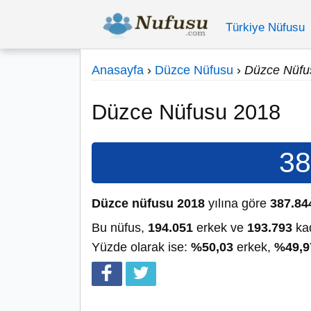
Türkiye Nüfusu
Anasayfa
›
Düzce Nüfusu
›
Düzce Nüfu
Düzce Nüfusu 2018
38
Düzce nüfusu 2018
yılına göre
387.84
Bu nüfus,
194.051
erkek ve
193.793
kad
Yüzde olarak ise:
%50,03
erkek,
%49,9