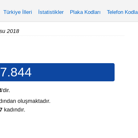
Türkiye İlleri
İstatistikler
Plaka Kodları
Telefon Kodla
su 2018
7.844
4
'dir.
ından oluşmaktadır.
7
kadındır.