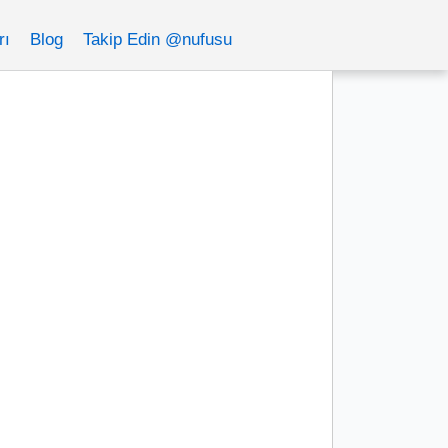
rı
Blog
Takip Edin @nufusu