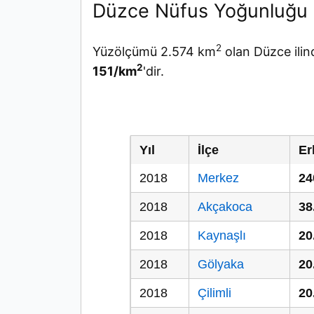
Düzce Nüfus Yoğunluğu
2
Yüzölçümü 2.574 km
olan Düzce ilin
2
151/km
'dir.
Yıl
İlçe
Er
2018
Merkez
24
2018
Akçakoca
38
2018
Kaynaşlı
20
2018
Gölyaka
20
2018
Çilimli
20