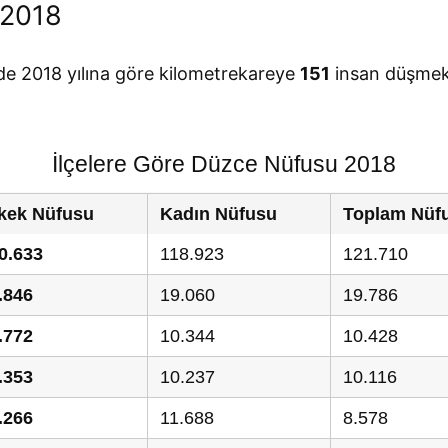
 2018
de 2018 yılına göre kilometrekareye
151
insan düşmek
İlçelere Göre Düzce Nüfusu 2018
kek Nüfusu
Kadın Nüfusu
Toplam Nüf
0.633
118.923
121.710
.846
19.060
19.786
.772
10.344
10.428
.353
10.237
10.116
.266
11.688
8.578