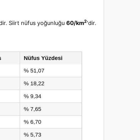
2
ir. Siirt nüfus yoğunluğu
60/km
'dir.
s
Nüfus Yüzdesi
% 51,07
% 18,22
% 9,34
% 7,65
% 6,70
% 5,73