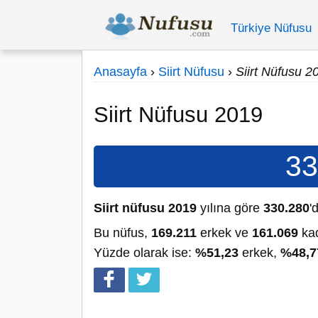
Türkiye Nüfusu
Anasayfa
›
Siirt Nüfusu
›
Siirt Nüfusu 2
Siirt Nüfusu 2019
33
Siirt nüfusu 2019
yılına göre
330.280
'd
Bu nüfus,
169.211
erkek ve
161.069
kad
Yüzde olarak ise:
%51,23
erkek,
%48,7