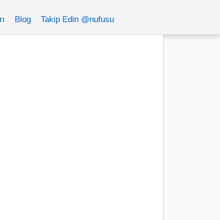
rı
Blog
Takip Edin @nufusu