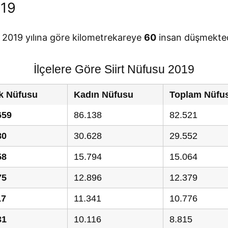
019
de 2019 yılına göre kilometrekareye
60
insan düşmekted
İlçelere Göre Siirt Nüfusu 2019
k Nüfusu
Kadın Nüfusu
Toplam Nüfu
659
86.138
82.521
80
30.628
29.552
58
15.794
15.064
75
12.896
12.379
17
11.341
10.776
31
10.116
8.815