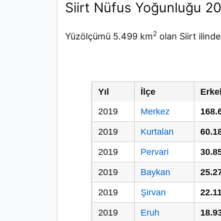
Siirt Nüfus Yoğunluğu 2
2
Yüzölçümü 5.499 km
olan Siirt ilin
Yıl
İlçe
Erke
2019
Merkez
168.
2019
Kurtalan
60.1
2019
Pervari
30.8
2019
Baykan
25.2
2019
Şirvan
22.1
2019
Eruh
18.9