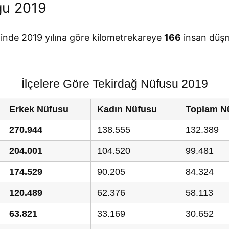
ğu 2019
linde 2019 yılına göre kilometrekareye
166
insan düşm
İlçelere Göre Tekirdağ Nüfusu 2019
Erkek Nüfusu
Kadın Nüfusu
Toplam N
270.944
138.555
132.389
204.001
104.520
99.481
174.529
90.205
84.324
120.489
62.376
58.113
63.821
33.169
30.652