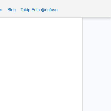
rı
Blog
Takip Edin @nufusu