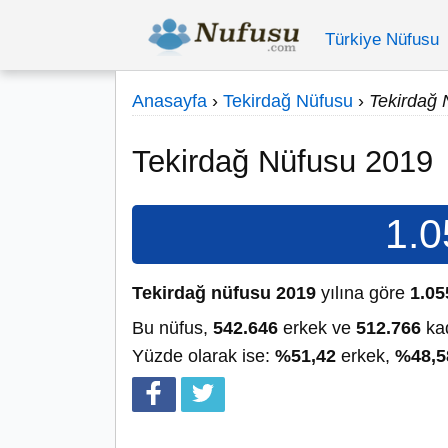
Türkiye Nüfusu
Anasayfa
›
Tekirdağ Nüfusu
›
Tekirdağ 
Tekirdağ Nüfusu 2019
1.0
Tekirdağ nüfusu 2019
yılına göre
1.05
Bu nüfus,
542.646
erkek ve
512.766
kad
Yüzde olarak ise:
%51,42
erkek,
%48,5