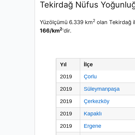
Tekirdağ Nüfus Yoğunlu
2
Yüzölçümü 6.339 km
olan Tekirdağ i
2
166/km
'dir.
Yıl
İlçe
2019
Çorlu
2019
Süleymanpaşa
2019
Çerkezköy
2019
Kapaklı
2019
Ergene