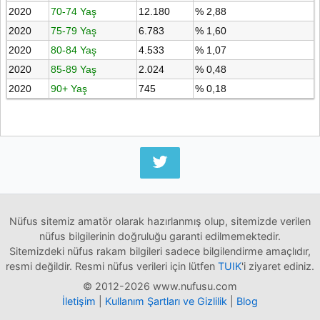
2020
70-74 Yaş
12.180
% 2,88
2020
75-79 Yaş
6.783
% 1,60
2020
80-84 Yaş
4.533
% 1,07
2020
85-89 Yaş
2.024
% 0,48
2020
90+ Yaş
745
% 0,18
Nüfus sitemiz amatör olarak hazırlanmış olup, sitemizde verilen
nüfus bilgilerinin doğruluğu garanti edilmemektedir.
Sitemizdeki nüfus rakam bilgileri sadece bilgilendirme amaçlıdır,
resmi değildir. Resmi nüfus verileri için lütfen
TUIK
'i ziyaret ediniz.
© 2012-2026 www.nufusu.com
İletişim
|
Kullanım Şartları ve Gizlilik
|
Blog