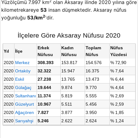
2
Yüzölçümü 7.997 km
olan Aksaray ilinde 2020 yılına göre
kilometrekareye
53
insan düşmektedir. Aksaray nüfus
2
yoğunluğu
53/km
'dir.
İlçelere Göre Aksaray Nüfusu 2020
Erkek
Kadın
Toplam
Nüfus
Yıl
İlçe
Nüfusu
Nüfusu
Nüfus
Yüzdesi
2020
Merkez
308.393
153.817
154.576
% 72,90
2020
Ortaköy
32.322
15.947
16.375
% 7,64
2020
Eskil
27.238
13.765
13.473
% 6,44
2020
Gülağaç
19.644
9.874
9.770
% 4,64
2020
Sultanhanı
11.374
5.819
5.555
% 2,69
2020
Güzelyurt
10.967
5.511
5.456
% 2,59
2020
Ağaçören
7.827
3.877
3.950
% 1,85
2020
Sarıyahşi
5.246
2.622
2.624
% 1,24