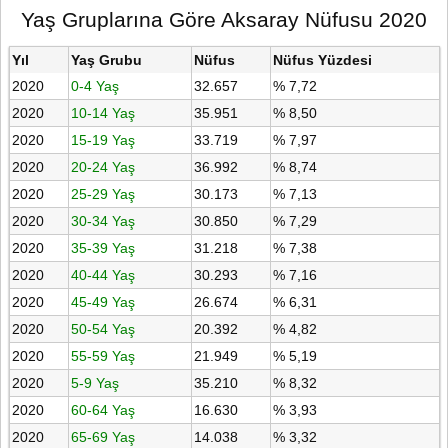
Yaş Gruplarına Göre Aksaray Nüfusu 2020
Yıl
Yaş Grubu
Nüfus
Nüfus Yüzdesi
2020
0-4 Yaş
32.657
% 7,72
2020
10-14 Yaş
35.951
% 8,50
2020
15-19 Yaş
33.719
% 7,97
2020
20-24 Yaş
36.992
% 8,74
2020
25-29 Yaş
30.173
% 7,13
2020
30-34 Yaş
30.850
% 7,29
2020
35-39 Yaş
31.218
% 7,38
2020
40-44 Yaş
30.293
% 7,16
2020
45-49 Yaş
26.674
% 6,31
2020
50-54 Yaş
20.392
% 4,82
2020
55-59 Yaş
21.949
% 5,19
2020
5-9 Yaş
35.210
% 8,32
2020
60-64 Yaş
16.630
% 3,93
2020
65-69 Yaş
14.038
% 3,32