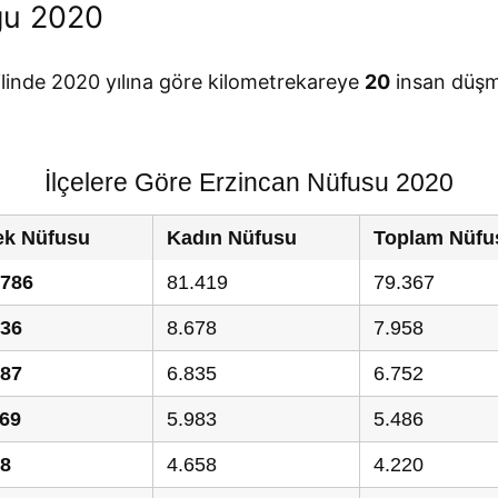
ğu 2020
ilinde 2020 yılına göre kilometrekareye
20
insan düşm
İlçelere Göre Erzincan Nüfusu 2020
ek Nüfusu
Kadın Nüfusu
Toplam Nüfu
.786
81.419
79.367
636
8.678
7.958
587
6.835
6.752
469
5.983
5.486
78
4.658
4.220