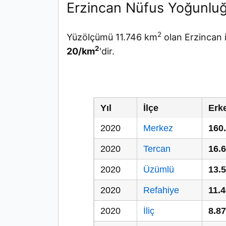
Erzincan Nüfus Yoğunlu
2
Yüzölçümü 11.746 km
olan Erzincan 
2
20/km
'dir.
Yıl
İlçe
Erk
2020
Merkez
160
2020
Tercan
16.
2020
Üzümlü
13.
2020
Refahiye
11.
2020
İliç
8.8