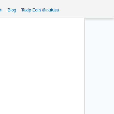
rı
Blog
Takip Edin @nufusu