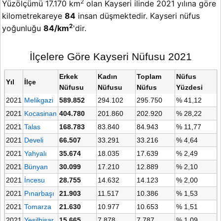
2
Yüzölçümü 17.170 km
olan Kayseri ilinde 2021 yılına göre
kilometrekareye
84
insan düşmektedir. Kayseri nüfus
2
yoğunluğu
84/km
'dir.
İlçelere Göre Kayseri Nüfusu 2021
Erkek
Kadın
Toplam
Nüfus
Yıl
İlçe
Nüfusu
Nüfusu
Nüfus
Yüzdesi
2021
Melikgazi
589.852
294.102
295.750
% 41,12
2021
Kocasinan
404.780
201.860
202.920
% 28,22
2021
Talas
168.783
83.840
84.943
% 11,77
2021
Develi
66.507
33.291
33.216
% 4,64
2021
Yahyalı
35.674
18.035
17.639
% 2,49
2021
Bünyan
30.099
17.210
12.889
% 2,10
2021
İncesu
28.755
14.632
14.123
% 2,00
2021
Pınarbaşı
21.903
11.517
10.386
% 1,53
2021
Tomarza
21.630
10.977
10.653
% 1,51
2021
Yeşilhisar
15.665
7.878
7.787
% 1,09