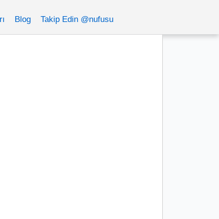
rı
Blog
Takip Edin @nufusu