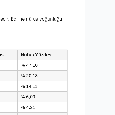
dir. Edirne nüfus yoğunluğu
us
Nüfus Yüzdesi
% 47,10
% 20,13
% 14,11
% 6,09
% 4,21