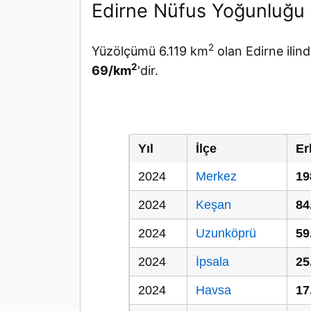
Edirne Nüfus Yoğunluğu
2
Yüzölçümü 6.119 km
olan Edirne ilin
2
69/km
'dir.
Yıl
İlçe
Er
2024
Merkez
19
2024
Keşan
84
2024
Uzunköprü
59
2024
İpsala
25
2024
Havsa
17