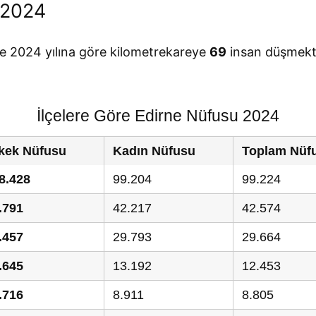
 2024
de 2024 yılına göre kilometrekareye
69
insan düşmekte
İlçelere Göre Edirne Nüfusu 2024
kek Nüfusu
Kadın Nüfusu
Toplam Nüf
8.428
99.204
99.224
.791
42.217
42.574
.457
29.793
29.664
.645
13.192
12.453
.716
8.911
8.805