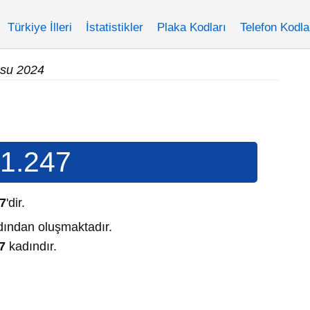
Türkiye İlleri
İstatistikler
Plaka Kodları
Telefon Kodla
usu 2024
1.247
7
'dir.
ından oluşmaktadır.
7
kadındır.