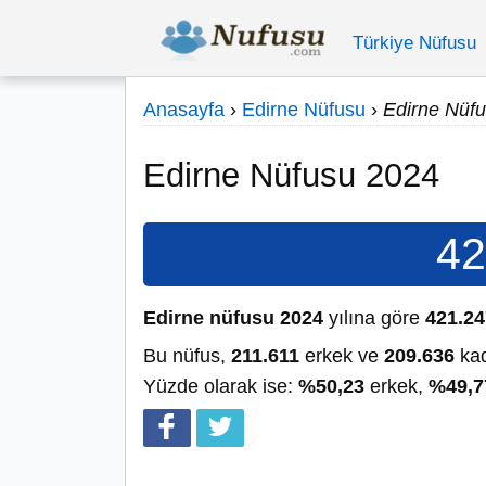
Türkiye Nüfusu
Anasayfa
›
Edirne Nüfusu
›
Edirne Nüf
Edirne Nüfusu 2024
42
Edirne nüfusu 2024
yılına göre
421.24
Bu nüfus,
211.611
erkek ve
209.636
kad
Yüzde olarak ise:
%50,23
erkek,
%49,7