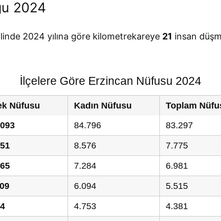
ğu 2024
ilinde 2024 yılına göre kilometrekareye
21
insan düşm
İlçelere Göre Erzincan Nüfusu 2024
ek Nüfusu
Kadın Nüfusu
Toplam Nüfu
.093
84.796
83.297
351
8.576
7.775
265
7.284
6.981
609
6.094
5.515
34
4.753
4.381