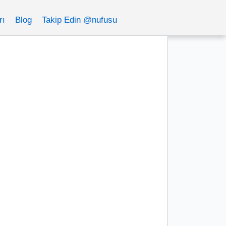
rı
Blog
Takip Edin @nufusu