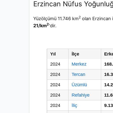
Erzincan Nüfus Yoğunlu
2
Yüzölçümü 11.746 km
olan Erzincan 
2
21/km
'dir.
Yıl
İlçe
Erk
2024
Merkez
168
2024
Tercan
16.
2024
Üzümlü
14.
2024
Refahiye
11.
2024
İliç
9.1