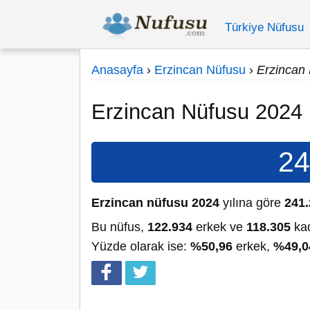
Türkiye Nüfusu
Anasayfa
›
Erzincan Nüfusu
›
Erzincan
Erzincan Nüfusu 2024
24
Erzincan nüfusu 2024
yılına göre
241
Bu nüfus,
122.934
erkek ve
118.305
kad
Yüzde olarak ise:
%50,96
erkek,
%49,0