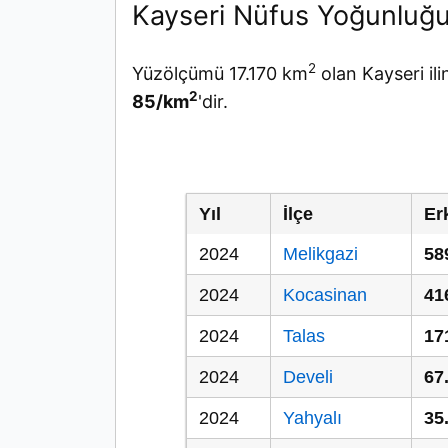
Kayseri Nüfus Yoğunluğ
2
Yüzölçümü 17.170 km
olan Kayseri il
2
85/km
'dir.
Yıl
İlçe
Er
2024
Melikgazi
58
2024
Kocasinan
41
2024
Talas
17
2024
Develi
67
2024
Yahyalı
35