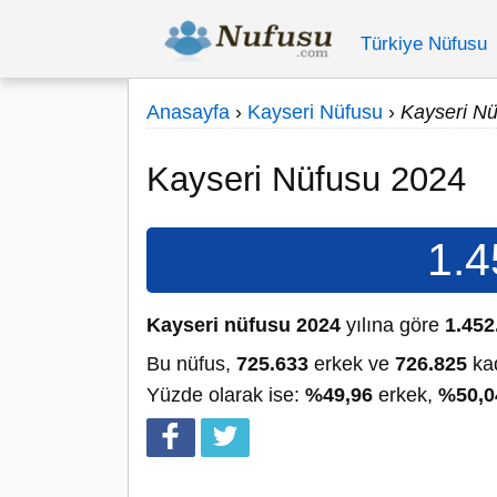
Türkiye Nüfusu
Anasayfa
›
Kayseri Nüfusu
›
Kayseri N
Kayseri Nüfusu 2024
1.4
Kayseri nüfusu 2024
yılına göre
1.452
Bu nüfus,
725.633
erkek ve
726.825
kad
Yüzde olarak ise:
%49,96
erkek,
%50,0