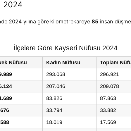
u 2024
inde 2024 yılına göre kilometrekareye
85
insan düşmek
İlçelere Göre Kayseri Nüfusu 2024
kek Nüfusu
Kadın Nüfusu
Toplam Nüf
9.989
293.068
296.921
6.124
207.046
209.078
1.689
83.826
87.863
.676
33.794
33.882
.588
18.019
17.569