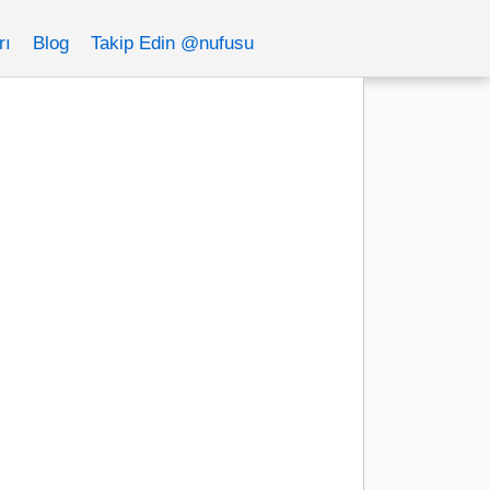
rı
Blog
Takip Edin @nufusu