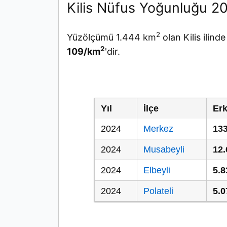
Kilis Nüfus Yoğunluğu 2
2
Yüzölçümü 1.444 km
olan Kilis ilin
2
109/km
'dir.
Yıl
İlçe
Er
2024
Merkez
133
2024
Musabeyli
12.
2024
Elbeyli
5.8
2024
Polateli
5.0