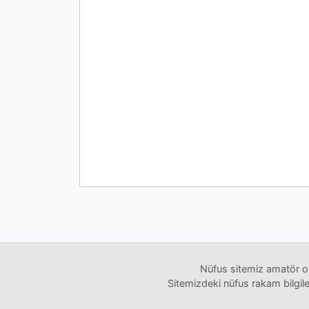
Nüfus sitemiz amatör ol
Sitemizdeki nüfus rakam bilgiler