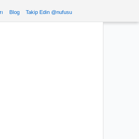
rı
Blog
Takip Edin @nufusu