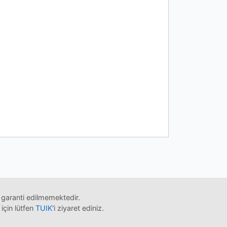
 garanti edilmemektedir.
 için lütfen
TUIK
'i ziyaret ediniz.