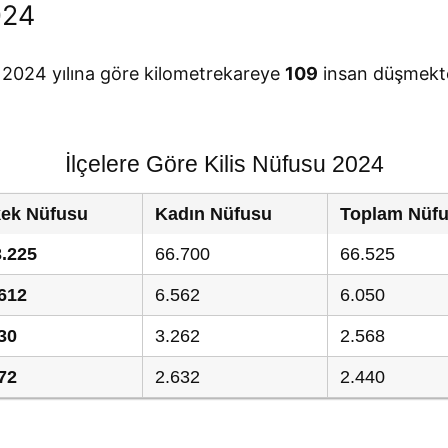
024
de 2024 yılına göre kilometrekareye
109
insan düşmekte
İlçelere Göre Kilis Nüfusu 2024
kek Nüfusu
Kadın Nüfusu
Toplam Nüf
.225
66.700
66.525
612
6.562
6.050
30
3.262
2.568
72
2.632
2.440