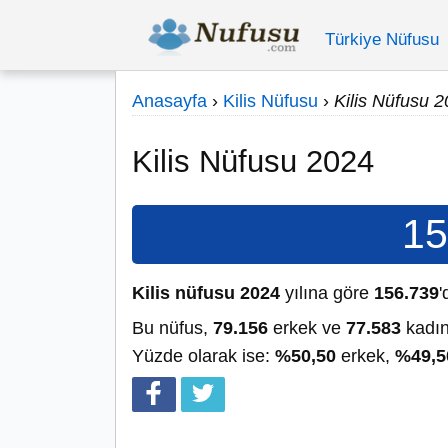
Türkiye Nüfusu
Anasayfa
›
Kilis Nüfusu
›
Kilis Nüfusu 
Kilis Nüfusu 2024
15
Kilis nüfusu 2024
yılına göre
156.739
'
Bu nüfus,
79.156
erkek ve
77.583
kadın
Yüzde olarak ise:
%50,50
erkek,
%49,5