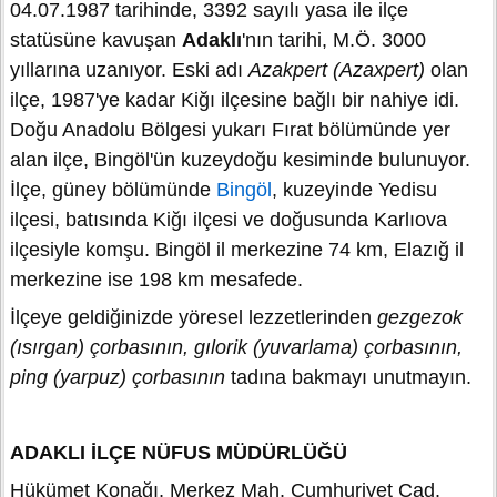
04.07.1987 tarihinde, 3392 sayılı yasa ile ilçe
statüsüne kavuşan
Adaklı
'nın tarihi, M.Ö. 3000
yıllarına uzanıyor. Eski adı
Azakpert (Azaxpert)
olan
ilçe, 1987'ye kadar Kiğı ilçesine bağlı bir nahiye idi.
Doğu Anadolu Bölgesi yukarı Fırat bölümünde yer
alan ilçe, Bingöl'ün kuzeydoğu kesiminde bulunuyor.
İlçe, güney bölümünde
Bingöl
, kuzeyinde Yedisu
ilçesi, batısında Kiğı ilçesi ve doğusunda Karlıova
ilçesiyle komşu. Bingöl il merkezine 74 km, Elazığ il
merkezine ise 198 km mesafede.
İlçeye geldiğinizde yöresel lezzetlerinden
gezgezok
(ısırgan) çorbasının, gılorik (yuvarlama) çorbasının,
ping (yarpuz) çorbasının
tadına bakmayı unutmayın.
ADAKLI İLÇE NÜFUS MÜDÜRLÜĞÜ
Hükümet Konağı, Merkez Mah. Cumhuriyet Cad.