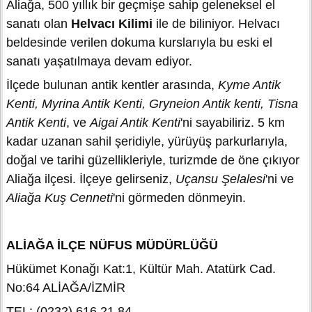
Aliağa, 500 yıllık bir geçmişe sahip geleneksel el
sanatı olan
Helvacı Kilimi
ile de biliniyor. Helvacı
beldesinde verilen dokuma kurslarıyla bu eski el
sanatı yaşatılmaya devam ediyor.
İlçede bulunan antik kentler arasında,
Kyme Antik
Kenti, Myrina Antik Kenti, Gryneion Antik kenti, Tisna
Antik Kenti
, ve
Aigai Antik Kenti
'ni sayabiliriz. 5 km
kadar uzanan sahil şeridiyle, yürüyüş parkurlarıyla,
doğal ve tarihi güzellikleriyle, turizmde de öne çıkıyor
Aliağa ilçesi. İlçeye gelirseniz,
Uçansu Şelalesi
'ni ve
Aliağa Kuş Cenneti
'ni görmeden dönmeyin.
ALİAĞA İLÇE NÜFUS MÜDÜRLÜĞÜ
Hükümet Konağı Kat:1, Kültür Mah. Atatürk Cad.
No:64 ALİAĞA/İZMİR
TEL: (0232) 616 21 84