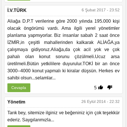
6 Şubat 2017 - 23:52
İ.V.TÜRK
Aliağa D.P.T verilerine göre 2000 yılında 195.000 kişi
olacak öngörümü vardı. Ama ilgili yerel yönetimler
planlama yapmıyorlar. Biz insanlar sabah 2 saat önce
İZMİR,in çeşitli mahallerinden kalkarak ALİAĞA,ya
çalışmaya gidiyoruz.Aliağa,da çok acil yok ve çok
pahalı olan konut sorunu çözülmeli.Ucuz arsa
üretilmeli.Bütün yetkililere duyurulur.TOKİ bir an önce
3000--4000 konut yapmalı ki kiralar düşsün. Herkes ev
sahibi olsun...selamlar...
5
Cevapla
26 Eylül 2014 - 22:32
Yönetim
Tarık bey, sitemize ilginiz ve beğeniniz için çok teşekkür
ederiz. Saygılarımızla...