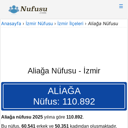
☰
Anasayfa
›
İzmir Nüfusu
›
İzmir İlçeleri
›
Aliağa Nüfusu
Aliağa Nüfusu - İzmir
ALİAĞA
Nüfus: 110.892
Aliağa nüfusu 2025
yılına göre
110.892
.
Bu nüfus,
60.541
erkek ve
50.351
kadından oluşmaktadır.