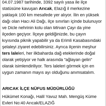
04.07.1987 tarihinde, 3392 sayılı yasa ile ilçe
statüsüne kavuşan
Arıcak
, Elazığ il merkezine
yaklaşık 100 km mesafede yer alıyor. İlin en yüksek
dağı olan Hacı Ali Dağı, ilçe sınırları içinde bulunuyor
ve Dicle nehrinin kolu olan
Mirvan Çayı
da yine
ilçeden geçiyor. İlçeye geldiğinizde, bu çayın
kıyısında piknik yapabilir ya da Erimli Kasabasındaki
şelaleyi ziyaret edebilirsiniz. Ayrıca ilçenin meşhur
ters lale
leri, her ilkbaharda dağ eteklerinde doğal
olarak yetişiyor ve halk arasında "ağlayan gelin"
olarak isimlendiriliyor. Ters laleleri görmek için en
uygun zamanın mayıs ayı olduğunu anımsatalım.
ARICAK İLÇE NÜFUS MÜDÜRLÜĞÜ
Hükümet Konağı, Halil Yavuz Mah. Mengüş Küme
Evleri No:40 Arıcak/ELAZIĞ