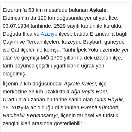
Erzurum’a 53 km mesafede bulunan
Aşkale
,
Erzincan’ın da 120 km doğusunda yer alıyor. İlçe,
03.07.1934 tarihinde, 2529 sayılı kanun ile kuruldu.
Doğuda Ilıca ve
Aziziye
ilçesi, batıda Erzincan’a bağlı
Çayırlı ve Tercan ilçeleri, kuzeyde Bayburt, güneyde
ise Çat ilçeleri ile komşu. Tarihi İpek Yolu üzerinde yer
alan ve geçmişi MÖ 1700 yıllarına dek uzanan ilçe,
tarih boyunca çeşitli uygarlıkların uğrak yeri
olagelmiş.
İlçenin 7 km doğusundaki
Aşkale Kalesi
, ilçe
merkezine 33 km uzaklıktaki
Ağa Veyis Hanı
,
Urartulara uzanan bir tarihe sahip olan
Cinis Höyük
,
15. Yüzyıla ait olduğu düşünülen
Evrenli Kümbeti,
Hacıbekir Kervansarayı
, ilçenin tarihsel ve turistik
zenginlikleri arasında gösterilebilir.