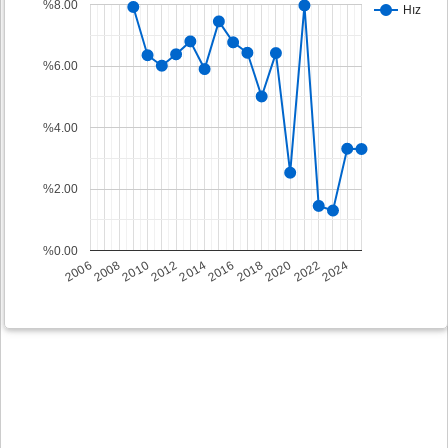
%8.00
Hız
%6.00
%4.00
%2.00
%0.00
2008
2014
2020
2006
2012
2018
2024
2010
2016
2022