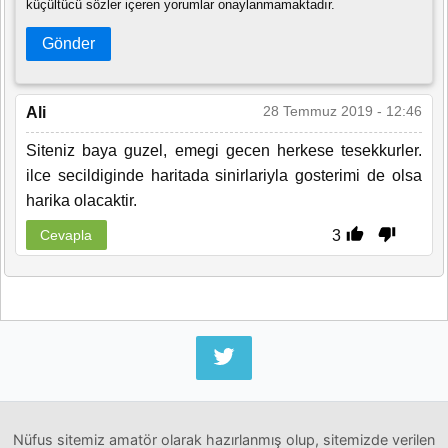
küçültücü sözler içeren yorumlar onaylanmamaktadır.
Gönder
28 Temmuz 2019 - 12:46
Ali
Siteniz baya guzel, emegi gecen herkese tesekkurler.
ilce secildiginde haritada sinirlariyla gosterimi de olsa
harika olacaktir.
3
Cevapla
Nüfus sitemiz amatör olarak hazırlanmış olup, sitemizde verilen