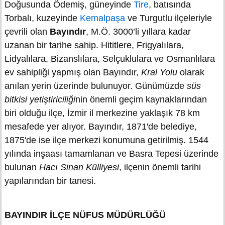
Doğusunda Ödemiş, güneyinde
Tire
, batısında
Torbalı, kuzeyinde
Kemalpaşa
ve Turgutlu ilçeleriyle
çevrili olan
Bayındır
, M.Ö. 3000’li yıllara kadar
uzanan bir tarihe sahip. Hititlere, Frigyalılara,
Lidyalılara, Bizanslılara, Selçuklulara ve Osmanlılara
ev sahipliği yapmış olan Bayındır,
Kral Yolu
olarak
anılan yerin üzerinde bulunuyor. Günümüzde
süs
bitkisi yetiştiriciliği
nin önemli geçim kaynaklarından
biri olduğu ilçe, İzmir il merkezine yaklaşık 78 km
mesafede yer alıyor. Bayındır, 1871'de belediye,
1875'de ise ilçe merkezi konumuna getirilmiş. 1544
yılında inşaası tamamlanan ve Basra Tepesi üzerinde
bulunan
Hacı Sinan Külliyesi
, ilçenin önemli tarihi
yapılarından bir tanesi.
BAYINDIR İLÇE NÜFUS MÜDÜRLÜĞÜ