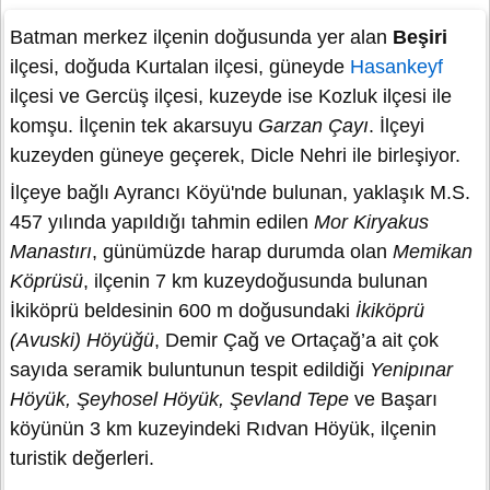
Batman merkez ilçenin doğusunda yer alan
Beşiri
ilçesi, doğuda Kurtalan ilçesi, güneyde
Hasankeyf
ilçesi ve Gercüş ilçesi, kuzeyde ise Kozluk ilçesi ile
komşu. İlçenin tek akarsuyu
Garzan Çayı
. İlçeyi
kuzeyden güneye geçerek, Dicle Nehri ile birleşiyor.
İlçeye bağlı Ayrancı Köyü'nde bulunan, yaklaşık M.S.
457 yılında yapıldığı tahmin edilen
Mor Kiryakus
Manastırı
, günümüzde harap durumda olan
Memikan
Köprüsü
, ilçenin 7 km kuzeydoğusunda bulunan
İkiköprü beldesinin 600 m doğusundaki
İkiköprü
(Avuski) Höyüğü
, Demir Çağ ve Ortaçağ’a ait çok
sayıda seramik buluntunun tespit edildiği
Yenipınar
Höyük, Şeyhosel Höyük, Şevland Tepe
ve Başarı
köyünün 3 km kuzeyindeki Rıdvan Höyük, ilçenin
turistik değerleri.