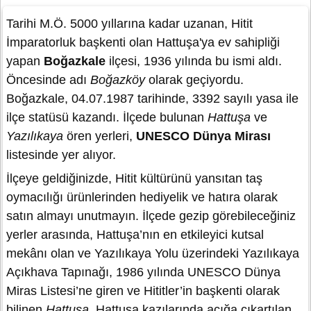
Tarihi M.Ö. 5000 yıllarına kadar uzanan, Hitit
İmparatorluk başkenti olan Hattuşa'ya ev sahipliği
yapan
Boğazkale
ilçesi, 1936 yılında bu ismi aldı.
Öncesinde adı
Boğazköy
olarak geçiyordu.
Boğazkale, 04.07.1987 tarihinde, 3392 sayılı yasa ile
ilçe statüsü kazandı. İlçede bulunan
Hattuşa
ve
Yazılıkaya
ören yerleri,
UNESCO Dünya Mirası
listesinde yer alıyor.
İlçeye geldiğinizde, Hitit kültürünü yansıtan taş
oymacılığı ürünlerinden hediyelik ve hatıra olarak
satın almayı unutmayın. İlçede gezip görebileceğiniz
yerler arasında, Hattuşa’nın en etkileyici kutsal
mekânı olan ve Yazılıkaya Yolu üzerindeki Yazılıkaya
Açıkhava Tapınağı, 1986 yılında UNESCO Dünya
Miras Listesi’ne giren ve Hititler’in başkenti olarak
bilinen
Hattuşa
, Hattuşa kazılarında açığa çıkartılan