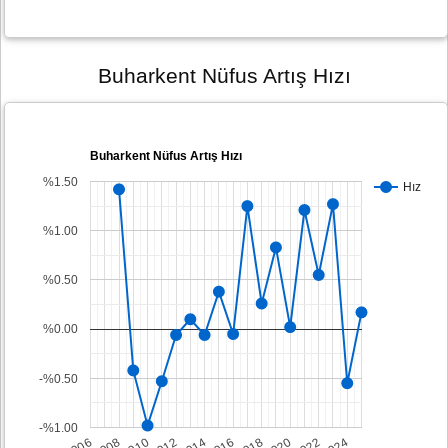
Buharkent Nüfus Artış Hızı
Buharkent Nüfus Artış Hızı
%1.50
Hız
%1.00
%0.50
%0.00
-%0.50
-%1.00
2008
2014
2020
2006
2012
2018
2024
2010
2016
2022